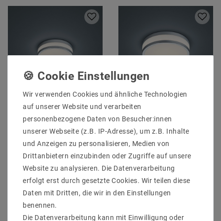
Wir verwenden Cookies und ähnliche Technologien
auf unserer Website und verarbeiten
Helestra ZELO
Helestra ZELO
Deckenleuchte chrom
Deckenleuchte chrom
personenbezogene Daten von Besucher:innen
15/1820.04
15/1821.04
unserer Webseite (z.B. IP-Adresse), um z.B. Inhalte
UVP 134,65 €
UVP 221,31 €
und Anzeigen zu personalisieren, Medien von
113,81 €
187,05 €
Drittanbietern einzubinden oder Zugriffe auf unsere
Website zu analysieren. Die Datenverarbeitung
erfolgt erst durch gesetzte Cookies. Wir teilen diese
Artikel anzeigen
Artikel anzeigen
Daten mit Dritten, die wir in den Einstellungen
benennen.
Die Datenverarbeitung kann mit Einwilligung oder