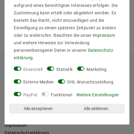
aufgrund eines berechtigten Interesses erfolgen. Die
Zustimmung kann erteilt oder abgelehnt werden. Es
besteht das Recht, nicht einzuwilligen und die
Einwilligung zu einem späteren Zeitpunkt zu ändern
oder zu widerrufen. Beachten Sie unser
Impressum
und weitere Hinweise zur Verwendung
personenbezogener Daten in unserer
Daten­schutz­
erklärung
.
QUICKLINKS
Essenziell
Statistik
Marketing
Über Uns
Externe Medien
DHL Wunschzustellung
Anmelden
PayPal
Funktional
Weitere Einstellungen
Ihr Warenkorb
Ihre Wunschliste
Alle akzeptieren
Alle ablehnen
Ihr Shop-Konto
Versandarten & -kosten
Impressum
Daten­schutz­erklärung