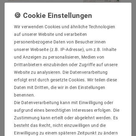
Wir verwenden Cookies und ähnliche Technologien
CONNEX 75W 24V
FUT039Z Zigbee
auf unserer Website und verarbeiten
ZigBee CCT Constant
Controller RGB+CCT 12-
Voltage LED Dimmable
24V 5 Kanal 5 x 2,4A
personenbezogene Daten von Besucher:innen
Driver SRP-ZG9105-24-
unserer Webseite (z.B. IP-Adresse), um z.B. Inhalte
75LCVT
20,26 €
UVP 27,36 €
und Anzeigen zu personalisieren, Medien von
68,04 €
UVP 79,81 €
Drittanbietern einzubinden oder Zugriffe auf unsere
Artikel anzeigen
Website zu analysieren. Die Datenverarbeitung
erfolgt erst durch gesetzte Cookies. Wir teilen diese
Artikel anzeigen
Daten mit Dritten, die wir in den Einstellungen
benennen.
Die Datenverarbeitung kann mit Einwilligung oder
aufgrund eines berechtigten Interesses erfolgen. Die
Zustimmung kann erteilt oder abgelehnt werden. Es
besteht das Recht, nicht einzuwilligen und die
Einwilligung zu einem späteren Zeitpunkt zu ändern