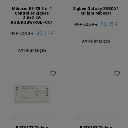
Miboxer E3-ZR 3 in 1
Zigbee Gatway ZBBOX1
Controller Zigbee
Milight Miboxer
3.0+2.4G
RGB/RGBW/RGB+CCT
20,15 €
UVP 32,59 €
30,11 €
UVP 32,90 €
Artikel anzeigen
Artikel anzeigen
FUT037Z Zigbee
FUT038Z Zigbee