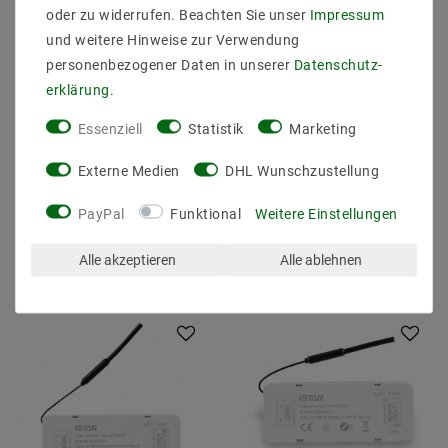
oder zu widerrufen. Beachten Sie unser
Impressum
und weitere Hinweise zur Verwendung
personenbezogener Daten in unserer
Daten­schutz­
erklärung
.
LED CONNEX Zigbee
CONNEX 100W 24V
Tunable White Dimmer
ZigBee Constant
12-36V DC bis 4x5A
Voltage LED Dimmable
Essenziell
Statistik
Marketing
Driver SRP-ZG9105-24-
100LCV
71,74 €
Externe Medien
DHL Wunschzustellung
81,75 €
UVP 95,90 €
PayPal
Funktional
Weitere Einstellungen
Artikel anzeigen
Artikel anzeigen
Alle akzeptieren
Alle ablehnen