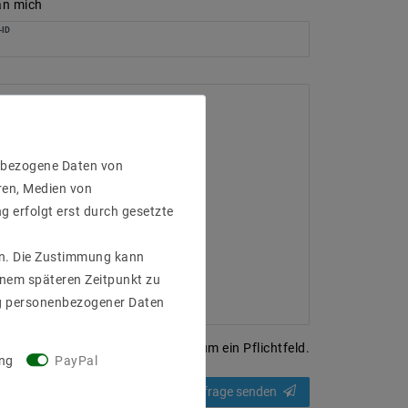
an mich
ID
enbezogene Daten von
ren, Medien von
g erfolgt erst durch gesetzte
gen. Die Zustimmung kann
einem späteren Zeitpunkt zu
g personenbezogener Daten
* Hierbei handelt es sich um ein Pflichtfeld.
ng
PayPal
Anfrage senden