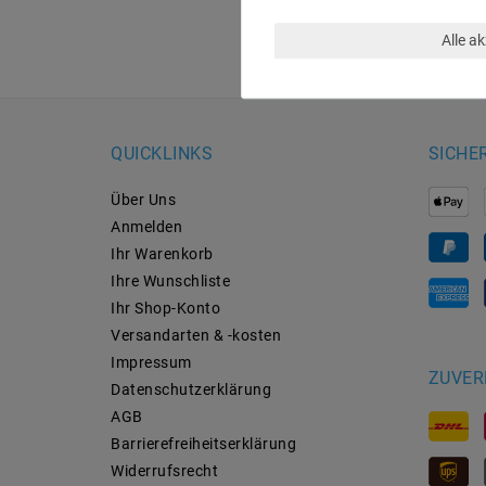
Alle a
QUICKLINKS
SICHE
Über Uns
Anmelden
Ihr Warenkorb
Ihre Wunschliste
Ihr Shop-Konto
Versandarten & -kosten
Impressum
ZUVER
Daten­schutz­erklärung
AGB
Barrierefreiheitserklärung
Widerrufs­recht