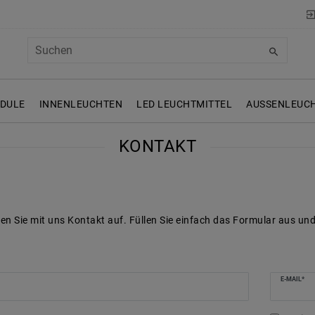
ODULE
INNENLEUCHTEN
LED LEUCHTMITTEL
AUSSENLEUCH
KONTAKT
n Sie mit uns Kontakt auf. Füllen Sie einfach das Formular aus un
emplate.mailFormHoneypotLabel
E-MAIL*