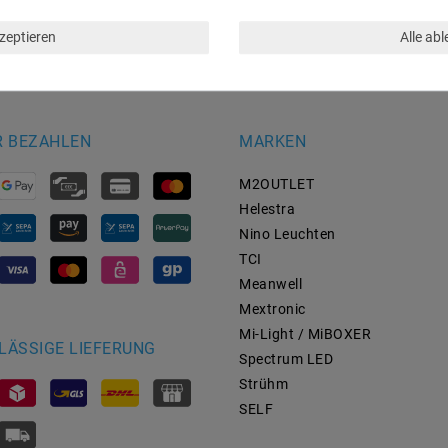
kzeptieren
Alle ab
R BEZAHLEN
MARKEN
M2OUTLET
Helestra
Nino Leuchten
TCI
Meanwell
Mextronic
Mi-Light / MiBOXER
LÄSSIGE LIEFERUNG
Spectrum LED
Strühm
SELF