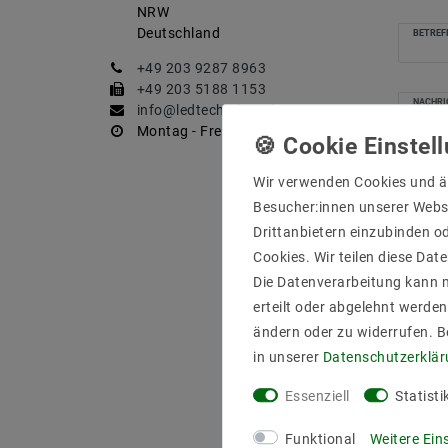
NRW
Deutschland
BETREF
+49 203 9287 8963
+49 203 5188 1153
NACHRI
info@ledtech-shop.de
Montag - Freitag, 10:00 - 17:00
Wir verwenden Cookies und ä
Besucher:innen unserer Webse
Drittanbietern einzubinden od
Cookies. Wir teilen diese Date
Die Datenverarbeitung kann m
erteilt oder abgelehnt werden
ändern oder zu widerrufen. 
in unserer
Daten­schutz­erklä
Hier
Essenziell
Statisti
gele
Funktional
Weitere Ein