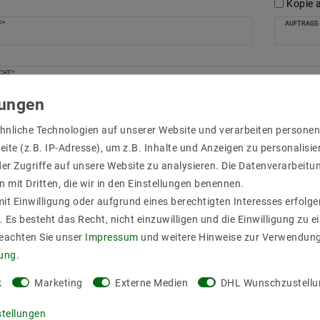
Kopie 
F*
AUFTRAGS-
CHT*
hnliche Technologien auf unserer Website und verarbeiten person
ite (z.B. IP-Adresse), um z.B. Inhalte und Anzeigen zu personalisie
er Zugriffe auf unsere Website zu analysieren. Die Datenverarbeitun
n mit Dritten, die wir in den Einstellungen benennen.
it Einwilligung oder aufgrund eines berechtigten Interesses erfol
. Es besteht das Recht, nicht einzuwilligen und die Einwilligung zu 
Beachten Sie unser
Impressum
und weitere Hinweise zur Verwendun
rung
.
mit bestätige ich, dass ich die
Daten­schutz­erklärung
k
Marketing
Externe Medien
DHL Wunschzustellu
*
sen habe.
stellungen