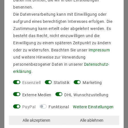
Wattstärken. So präsentieren wir Ihnen die LED-Röhre T8 mit
benennen.
der Länge von 120 cm in vier verschiedenen Ausführungen:
Die Datenverarbeitung kann mit Einwilligung oder
3000K mit 20W
aufgrund eines berechtigten Interesses erfolgen. Die
4000K mit 20W
Zustimmung kann erteilt oder abgelehnt werden. Es
5000K und 18W
besteht das Recht, nicht einzuwilligen und die
6000K und 18W,
Einwilligung zu einem späteren Zeitpunkt zu ändern
So ist sicher genau die LED-Tube 120 dabei, die Sie benötigen.
oder zu widerrufen. Beachten Sie unser
Impressum
Vielseitige LED-Lampe 120 cm
und weitere Hinweise zur Verwendung
personenbezogener Daten in unserer
Daten­schutz­
Gerade für Unternehmer, Firmen und die Industrie steht neben
erklärung
.
einer hohen Lichtausbeute die Sicherheit der Lichtquellen im
Vordergrund. Entscheiden Sie sich daher gleich für eine LED-
Essenziell
Statistik
Marketing
Röhre 120 cm in Neutralweiß oder Tagweiß, die VDE-zertifiziert
ist. Ein weiterer Vorteil der modernen LED T8 120cm ist der
Externe Medien
DHL Wunschzustellung
Sofortstart. Dieser garantiert Ihnen unmittelbar nach dem
Einschalten volle Lichtstärke – ganz ohne Flackern. Auch
PayPal
Funktional
Weitere Einstellungen
gegen Erschütterungen ist diese Lichtröhre, die für eine hohe
Lichtausbeute steht, unempfindlich. Informieren Sie sich in
Alle akzeptieren
Alle ablehnen
unserem Onlineshop auch über die Möglichkeit der LED-Röhre
120cm, die dimmbar ist sowie über die unterschiedlich