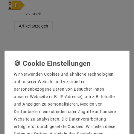
25
Stück
Artikel anzeigen
Wir verwenden Cookies und ähnliche Technologien
auf unserer Website und verarbeiten
personenbezogene Daten von Besucher:innen
LED-Röhre 120cm von Kalt- bis
unserer Webseite (z.B. IP-Adresse), um z.B. Inhalte
Warmweiß ganz bequem online
und Anzeigen zu personalisieren, Medien von
kaufen
Drittanbietern einzubinden oder Zugriffe auf unsere
Ob LED-Röhre 120 cm Warmweiß oder LED-Röhre 120 cm
Website zu analysieren. Die Datenverarbeitung
Kaltweiß: In unserem umfangeichen
LED- Shop
bestellen Sie
erfolgt erst durch gesetzte Cookies. Wir teilen diese
die LED-Röhrenlampe 120 cm günstig und in unterschiedlichen
Daten mit Dritten, die wir in den Einstellungen