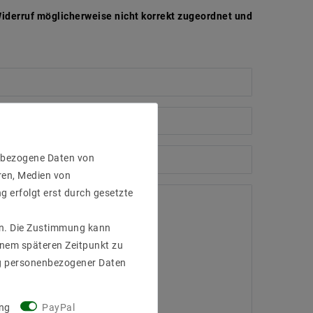
iderruf möglicherweise nicht korrekt zugeordnet und
enbezogene Daten von
ren, Medien von
g erfolgt erst durch gesetzte
gen. Die Zustimmung kann
einem späteren Zeitpunkt zu
g personenbezogener Daten
ng
PayPal