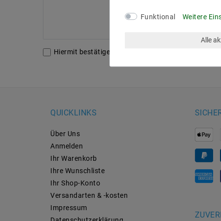
Funktional
Weitere Ein
Alle a
Hiermit bestätige ich, dass ich die
Daten­schutz­erk
QUICKLINKS
SICHE
Über Uns
Anmelden
Ihr Warenkorb
Ihre Wunschliste
Ihr Shop-Konto
Versandarten & -kosten
Impressum
ZUVER
Daten­schutz­erklärung