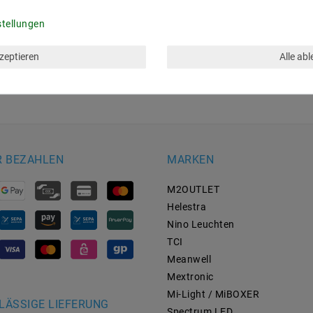
stellungen
kzeptieren
Alle ab
*
lärung
gelesen habe.
R BEZAHLEN
MARKEN
M2OUTLET
Helestra
Nino Leuchten
TCI
Meanwell
Mextronic
Mi-Light / MiBOXER
LÄSSIGE LIEFERUNG
Spectrum LED