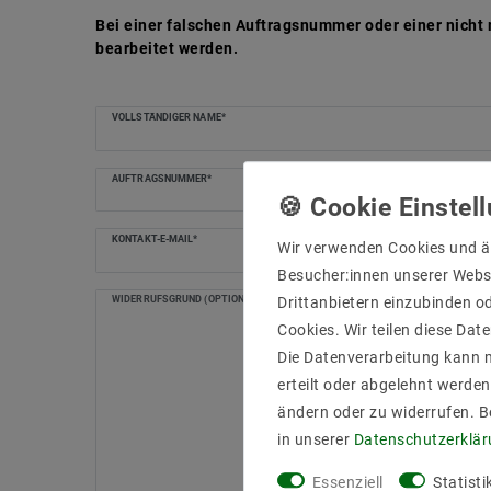
Bei einer falschen Auftragsnummer oder einer nicht
bearbeitet werden.
Ceres::Template.mailFormHoneypotLabel
VOLLSTÄNDIGER NAME*
AUFTRAGSNUMMER*
KONTAKT-E-MAIL*
Wir verwenden Cookies und ä
Besucher:innen unserer Webse
Drittanbietern einzubinden od
WIDERRUFSGRUND (OPTIONAL)
Cookies. Wir teilen diese Date
Die Datenverarbeitung kann m
erteilt oder abgelehnt werden
ändern oder zu widerrufen. 
in unserer
Daten­schutz­erklä
Essenziell
Statisti