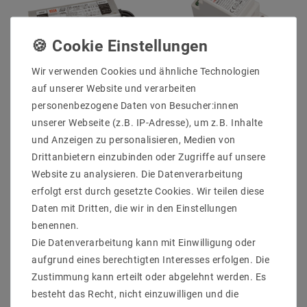
Wir verwenden Cookies und ähnliche Technologien
auf unserer Website und verarbeiten
Mean Well ELG-150
Milight Miboxer DL-
IP65/IP67 SNT IP67
POW1 DALI
personenbezogene Daten von Besucher:innen
150W 48V/3,13A CV+CC
Busstromversorgung
unserer Webseite (z.B. IP-Adresse), um z.B. Inhalte
DALI + PE
(DIN-Schiene)
und Anzeigen zu personalisieren, Medien von
49,93 €
28,13 €
UVP 75,07 €
UVP 33,78 €
Drittanbietern einzubinden oder Zugriffe auf unsere
Website zu analysieren. Die Datenverarbeitung
erfolgt erst durch gesetzte Cookies. Wir teilen diese
Artikel anzeigen
Artikel anzeigen
Daten mit Dritten, die wir in den Einstellungen
benennen.
Die Datenverarbeitung kann mit Einwilligung oder
aufgrund eines berechtigten Interesses erfolgen. Die
Zustimmung kann erteilt oder abgelehnt werden. Es
besteht das Recht, nicht einzuwilligen und die