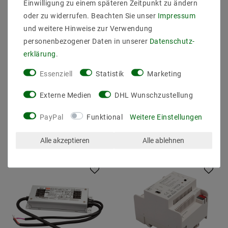
Einwilligung zu einem späteren Zeitpunkt zu ändern
oder zu widerrufen. Beachten Sie unser
Impressum
und weitere Hinweise zur Verwendung
personenbezogener Daten in unserer
Daten­schutz­
erklärung
.
Mean Well ELG-75
LED CONNEX
IP65/IP67/DALI SNT
DALI2Phasen Dimmaktor
IP65 75,6W 24V/3,15A
Phasenabschnit mit 2
Essenziell
Statistik
Marketing
CV+CC + PE
Kanal 100-240V AC
Externe Medien
DHL Wunschzustellung
35,43 €
57,56 €
UVP 49,30 €
UVP 57,56 €
PayPal
Funktional
Weitere Einstellungen
Artikel anzeigen
Artikel anzeigen
Alle akzeptieren
Alle ablehnen