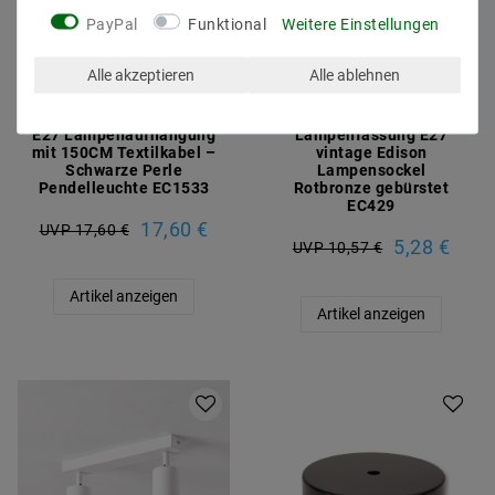
PayPal
Funktional
Weitere Einstellungen
Alle akzeptieren
Alle ablehnen
E27 Lampenaufhängung
Lampenfassung E27
mit 150CM Textilkabel –
vintage Edison
Schwarze Perle
Lampensockel
Pendelleuchte EC1533
Rotbronze gebürstet
EC429
17,60 €
UVP 17,60 €
5,28 €
UVP 10,57 €
Artikel anzeigen
Artikel anzeigen