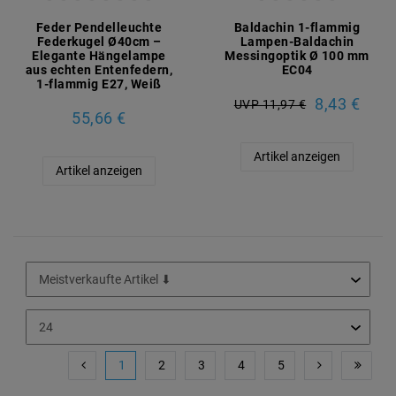
Feder Pendelleuchte
Baldachin 1-flammig
Federkugel Ø40cm –
Lampen-Baldachin
Elegante Hängelampe
Messingoptik Ø 100 mm
aus echten Entenfedern,
EC04
1-flammig E27, Weiß
8,43 €
UVP 11,97 €
55,66 €
Artikel anzeigen
Artikel anzeigen
1
2
3
4
5