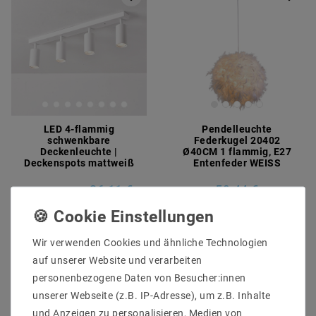
LED 4-flammig
Pendelleuchte
schwenkbare
Federkugel 20402
Deckenleuchte |
Ø40CM 1 flammig, E27
Deckenspots mattweiß
Entenfeder WEISS
26,11 €
59,44 €
UVP 30,28 €
Artikel anzeigen
Artikel anzeigen
Wir verwenden Cookies und ähnliche Technologien
auf unserer Website und verarbeiten
personenbezogene Daten von Besucher:innen
unserer Webseite (z.B. IP-Adresse), um z.B. Inhalte
und Anzeigen zu personalisieren, Medien von