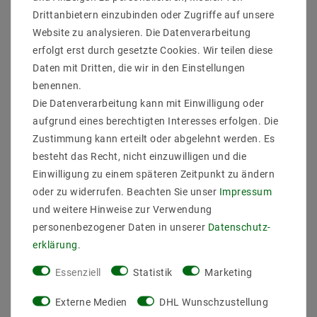
Drittanbietern einzubinden oder Zugriffe auf unsere
Website zu analysieren. Die Datenverarbeitung
erfolgt erst durch gesetzte Cookies. Wir teilen diese
Daten mit Dritten, die wir in den Einstellungen
benennen.
Die Datenverarbeitung kann mit Einwilligung oder
LED 2-flammig
LED 4-flammig
Deckenleuchte
schwenkbare
aufgrund eines berechtigten Interesses erfolgen. Die
schwenkbar TWIN
Deckenleuchte |
Zustimmung kann erteilt oder abgelehnt werden. Es
schwarz
Deckenspots schwarz
besteht das Recht, nicht einzuwilligen und die
11,31 €
26,11 €
UVP 17,22 €
UVP 30,28 €
Einwilligung zu einem späteren Zeitpunkt zu ändern
oder zu widerrufen. Beachten Sie unser
Impressum
und weitere Hinweise zur Verwendung
Artikel anzeigen
Artikel anzeigen
personenbezogener Daten in unserer
Daten­schutz­
erklärung
.
Essenziell
Statistik
Marketing
Externe Medien
DHL Wunschzustellung