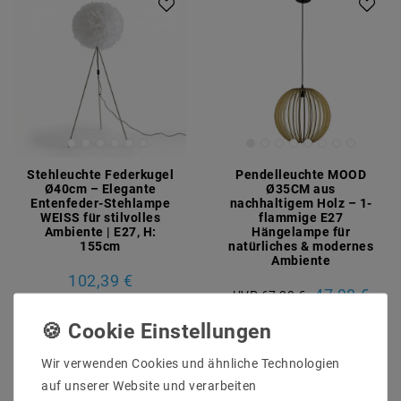
Stehleuchte Federkugel
Pendelleuchte MOOD
Ø40cm – Elegante
Ø35CM aus
Entenfeder-Stehlampe
nachhaltigem Holz – 1-
WEISS für stilvolles
flammige E27
Ambiente | E27, H:
Hängelampe für
155cm
natürliches & modernes
Ambiente
102,39 €
47,98 €
UVP 67,20 €
Artikel anzeigen
Artikel anzeigen
Wir verwenden Cookies und ähnliche Technologien
auf unserer Website und verarbeiten