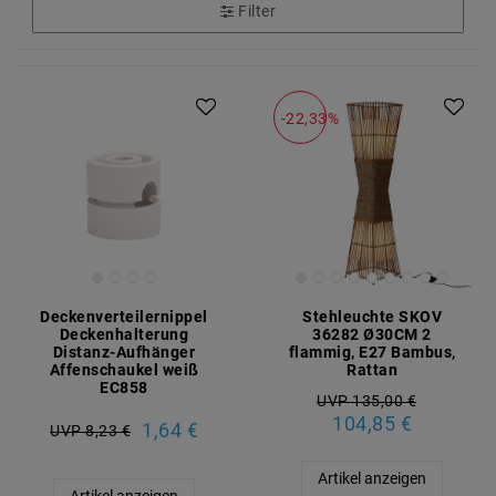
Filter
-22,33%
Deckenverteilernippel
Stehleuchte SKOV
Deckenhalterung
36282 Ø30CM 2
Distanz-Aufhänger
flammig, E27 Bambus,
Affenschaukel weiß
Rattan
EC858
UVP 135,00 €
104,85 €
1,64 €
UVP 8,23 €
Artikel anzeigen