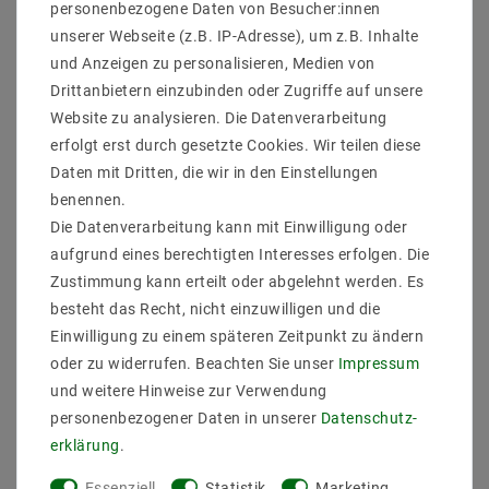
personenbezogene Daten von Besucher:innen
unserer Webseite (z.B. IP-Adresse), um z.B. Inhalte
und Anzeigen zu personalisieren, Medien von
Drittanbietern einzubinden oder Zugriffe auf unsere
Website zu analysieren. Die Datenverarbeitung
erfolgt erst durch gesetzte Cookies. Wir teilen diese
Daten mit Dritten, die wir in den Einstellungen
benennen.
Die Datenverarbeitung kann mit Einwilligung oder
Lampenfassung E27
NORDLEA
vintage Edison
Deckenleuchte Ø60cm –
aufgrund eines berechtigten Interesses erfolgen. Die
Lampensockel Chrom
4-flammig E14, Chrom
Zustimmung kann erteilt oder abgelehnt werden. Es
EC426
poliert & Acryl sandig-
rauchig –
besteht das Recht, nicht einzuwilligen und die
Märchenhaftes Design
5,96 €
UVP 10,99 €
Einwilligung zu einem späteren Zeitpunkt zu ändern
für Ihr Zuhause
oder zu widerrufen. Beachten Sie unser
Impressum
54,41 €
und weitere Hinweise zur Verwendung
Artikel anzeigen
personenbezogener Daten in unserer
Daten­schutz­
Artikel anzeigen
erklärung
.
Essenziell
Statistik
Marketing