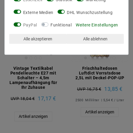
Externe Medien
DHL Wunschzustellung
PayPal
Funktional
Weitere Einstellungen
Alle akzeptieren
Alle ablehnen
Vintage Textilkabel
Frischhaltedosen
Pendelleuchte E27 mit
Luftdict Vorratsdose
Schalter – 4,5m
2,5L mit Deckel-POP-UP
Lampenaufhängung für
Ihr Zuhause
13,85 €
UVP 16,75 €
17,17 €
UVP 18,04 €
2500
Milliliter
| 5,54 € / Liter
Artikel anzeigen
Artikel anzeigen