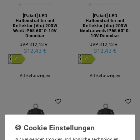
[Paket] LED
[Paket] LED
Hallenstrahler mit
Hallenstrahler mit
Reflektor (Alu) 200W
Reflektor (Alu) 200W
Weiß IP65 60° 0-10V
Neutralweiß IP65 60° 0-
Dimmbar
10V Dimmbar
UVP 312,43 €
UVP 312,43 €
312,43 €
312,43 €
Artikel anzeigen
Artikel anzeigen
Artikelpaket
Artikelpaket
Wir verwenden Cookies und ähnliche Technologien