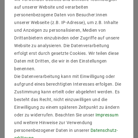
auf unserer Website und verarbeiten
personenbezogene Daten von Besucher:innen
[Paket] LED
[Paket] LED
unserer Webseite (z.B. IP-Adresse), um z.B. Inhalte
Hallenstrahler mit
Hallenstrahler mit
und Anzeigen zu personalisieren, Medien von
Reflektor (PC) 200W
Reflektor (PC) 200W
Weiß IP65 60° 0-10V
Neutralweiß IP65 60° 0-
Drittanbietern einzubinden oder Zugriffe auf unsere
Dimmbar
10V Dimmbar
Website zu analysieren. Die Datenverarbeitung
UVP 326,39 €
UVP 326,39 €
erfolgt erst durch gesetzte Cookies. Wir teilen diese
326,39 €
326,39 €
Daten mit Dritten, die wir in den Einstellungen
benennen.
Die Datenverarbeitung kann mit Einwilligung oder
Artikel anzeigen
Artikel anzeigen
aufgrund eines berechtigten Interesses erfolgen. Die
Zustimmung kann erteilt oder abgelehnt werden. Es
besteht das Recht, nicht einzuwilligen und die
Artikelpaket
Einwilligung zu einem späteren Zeitpunkt zu ändern
oder zu widerrufen. Beachten Sie unser
Impressum
und weitere Hinweise zur Verwendung
personenbezogener Daten in unserer
Daten­schutz­
erklärung
.