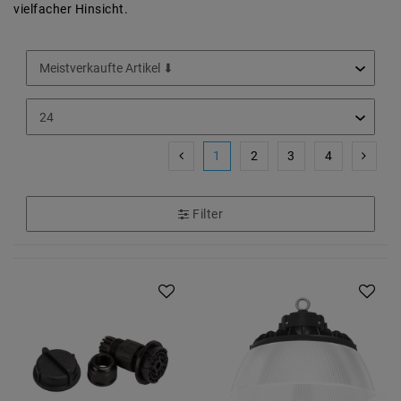
vielfacher Hinsicht.
1
2
3
4
Filter
Artikelpaket