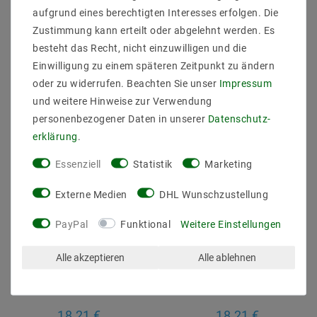
1,81 €
aufgrund eines berechtigten Interesses erfolgen. Die
1,81 €
Zustimmung kann erteilt oder abgelehnt werden. Es
besteht das Recht, nicht einzuwilligen und die
Artikel anzeigen
Artikel anzeigen
Einwilligung zu einem späteren Zeitpunkt zu ändern
oder zu widerrufen. Beachten Sie unser
Impressum
und weitere Hinweise zur Verwendung
personenbezogener Daten in unserer
Daten­schutz­
erklärung
.
Essenziell
Statistik
Marketing
Externe Medien
DHL Wunschzustellung
PayPal
Funktional
Weitere Einstellungen
Baldachin 1-flammig
Baldachin 1-flammig
Alle akzeptieren
Alle ablehnen
Lampen-Baldachin aus
Lampen-Baldachin aus
Terrazzo weiß Ø 100
Terrazzo schwarz Ø 100
H:30 mm EC702
H:30 mm EC701
18,21 €
18,21 €