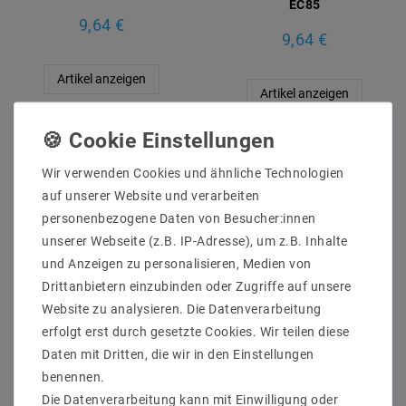
EC85
9,64 €
9,64 €
Artikel anzeigen
Artikel anzeigen
Wir verwenden Cookies und ähnliche Technologien
auf unserer Website und verarbeiten
personenbezogene Daten von Besucher:innen
unserer Webseite (z.B. IP-Adresse), um z.B. Inhalte
und Anzeigen zu personalisieren, Medien von
Drittanbietern einzubinden oder Zugriffe auf unsere
Website zu analysieren. Die Datenverarbeitung
erfolgt erst durch gesetzte Cookies. Wir teilen diese
Einflämmiger
Baldachin, 1-flammig,
Daten mit Dritten, die wir in den Einstellungen
Lampenbaldachin mit
Lampenbaldachin mit
Zugentlastung in
Zugentlastung, weiß, Ø
benennen.
Bronzeoptik, Ø 100 mm,
100 mm, H: 25 mm
H: 25 mm.
Die Datenverarbeitung kann mit Einwilligung oder