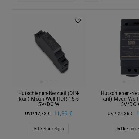
Hutschienen-Netzteil (DIN-
Hutschienen-Netz
Rail) Mean Well HDR-15-5
Rail) Mean Wel
5V/DC W
5V/DC
11,39 €
1
UVP 17,83 €
UVP 24,36 €
Artikel anzeigen
Artikel anz