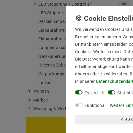
LED Steuerung / Controller
398
LED Strip Verbinder / Stecker
10
Decken Einbaurahmen
123
Wir verwenden Cookies und ä
Einbaurahmen GU10 SET
54
Besucher:innen unserer Webse
Einbaurahmen MR16 SET
54
Drittanbietern einzubinden od
Lampenfassungen
26
Cookies. Wir teilen diese Date
Netzkabel Eurostecker
43
Die Datenverarbeitung kann m
Helestra Zubehör
13
erteilt oder abgelehnt werden
Verpackungsmaterial
ändern oder zu widerrufen. 
3
in unserer
Daten­schutz­erklä
Lüfter
4
Wohnen
13
Essenziell
Statisti
Marken
3781
Funktional
Weitere Ein
Werkzeug & Werkstatt
1
Alle a