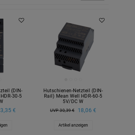
teil (DIN-
Hutschienen-Netzteil (DIN-
l HDR-30-5
Rail) Mean Well HDR-60-5
 W
5V/DC W
3,35 €
18,06 €
UVP 30,39 €
eigen
Artikel anzeigen