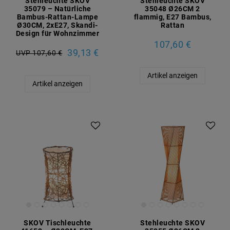
Stehleuchte SKOV
Stehleuchte SKOV
35079 – Natürliche
35048 Ø26CM 2
Bambus-Rattan-Lampe
flammig, E27 Bambus,
Ø30CM, 2xE27, Skandi-
Rattan
Design für Wohnzimmer
107,60 €
39,13 €
UVP 107,60 €
Artikel anzeigen
Artikel anzeigen
SKOV Tischleuchte
Stehleuchte SKOV