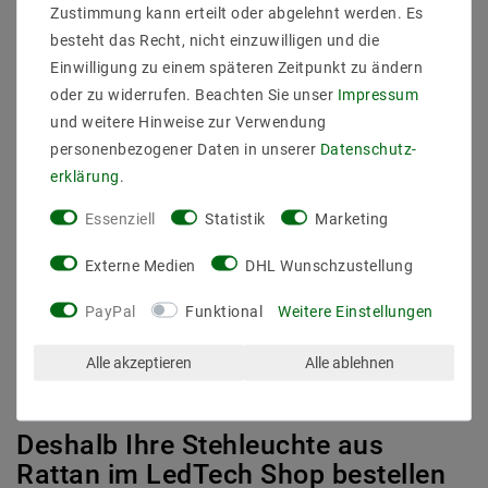
Zustimmung kann erteilt oder abgelehnt werden. Es
Mit einer Stehleuchte aus Rattan aus unserem LEDTech Shop
besteht das Recht, nicht einzuwilligen und die
entscheiden Sie sich für einen Qualitätsartikel mit vielen
Einwilligung zu einem späteren Zeitpunkt zu ändern
Vorzügen. Zu den wichtigsten Vorteilen unserer
oder zu widerrufen. Beachten Sie unser
Impressum
Beleuchtungsideen für drinnen und draußen gehören:
und weitere Hinweise zur Verwendung
Anfertigung aus echtem, natürlichen Rattan anstelle
personenbezogener Daten in unserer
Daten­schutz­
Polyrattan (Kunststoff)
erklärung
.
Leuchten von bekannten Herstellern und Marken
Robuste und geprüfte Verarbeitung für eine lange
Essenziell
Statistik
Marketing
Lebensdauer
Hohe Energieeffizienz dank des Einsatzes von LED als
Externe Medien
DHL Wunschzustellung
Leuchtmitteln
PayPal
Funktional
Weitere Einstellungen
Weitere Details über Abmessungen und technische
Eigenschaften finden Sie bei der jeweiligen Stehleuchte aus
Rattan unseres Shops. Gerne helfen wir Ihnen auch persönlich
Alle akzeptieren
Alle ablehnen
weiter, die passende Leuchte für Ihren Wohnbereich zu finden
und im
Tischleuchten
,
Wandleuchten
und mehr zu ergänzen.
Deshalb Ihre Stehleuchte aus
Rattan im LedTech Shop bestellen