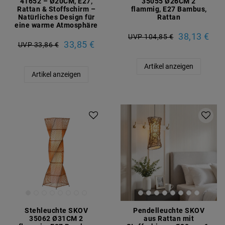
41652 – Ø20CM, E27,
35055 Ø26CM 2
Rattan & Stoffschirm –
flammig, E27 Bambus,
Natürliches Design für
Rattan
eine warme Atmosphäre
38,13 €
UVP 104,85 €
33,85 €
UVP 33,86 €
Artikel anzeigen
Artikel anzeigen
Stehleuchte SKOV
Pendelleuchte SKOV
35062 Ø31CM 2
aus Rattan mit