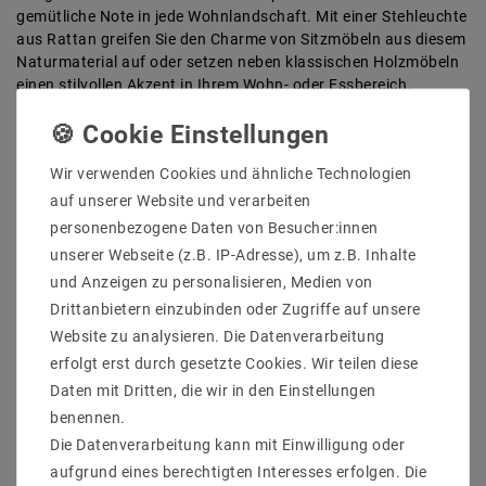
gemütliche Note in jede Wohnlandschaft. Mit einer Stehleuchte
aus Rattan greifen Sie den Charme von Sitzmöbeln aus diesem
Naturmaterial auf oder setzen neben klassischen Holzmöbeln
einen stilvollen Akzent in Ihrem Wohn- oder Essbereich.
Eine Stehleuchte aus Rattan unseres Shops verbindet sich mit
der glatten und gleichmäßigen Ästhetik von Bezugsstoffen.
Diese setzen einen optischen Kontrapunkt zum Flechtwerk des
Wir verwenden Cookies und ähnliche Technologien
Rattans und sorgen für eine diffuse Streuung des Lichtes.
auf unserer Website und verarbeiten
Hierdurch sorgen die
Stehleuchten
dieser Kategorie für eine
personenbezogene Daten von Besucher:innen
angenehme Hintergrundbeleuchtung in einzelnen
unserer Webseite (z.B. IP-Adresse), um z.B. Inhalte
Raumbereichen von
Wohn-
, Ess- oder Schlafzimmer.
und Anzeigen zu personalisieren, Medien von
Die aufregenden und schwungvollen Formen unserer Leuchten
Drittanbietern einzubinden oder Zugriffe auf unsere
wirken künstlerisch und passen so perfekt in ein junges
Website zu analysieren. Die Datenverarbeitung
Wohnumfeld. Mit der Wahl zwischen ein oder zwei Flammen
erfolgt erst durch gesetzte Cookies. Wir teilen diese
wählen Sie beim Kauf aus, wie viel Licht Ihre Stehleuchte aus
Rattan ausstrahlen soll und wie sich Strahlkraft und Eleganz
Daten mit Dritten, die wir in den Einstellungen
ansprechend miteinander verknüpfen lassen.
benennen.
Die Datenverarbeitung kann mit Einwilligung oder
Diese Vorteile bietet unsere
aufgrund eines berechtigten Interesses erfolgen. Die
Stehleuchte aus Rattan