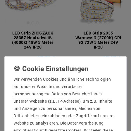
LED Strip ZICK-ZACK
LED Strip 2835
2835Z Neutralweiß
Warmweiß (2700K) CRI
(4000k) 48W 5 Meter
92 72W 5 Meter 24V
24V IP20
IP20
27,58 €
27,27 €
UVP 36,62 €
UVP 33,37 €
5
Meter
| 5,52 € / Meter
5
Meter
| 5,45 € / Meter
Wir verwenden Cookies und ähnliche Technologien
auf unserer Website und verarbeiten
Artikel anzeigen
Artikel anzeigen
personenbezogene Daten von Besucher:innen
unserer Webseite (z.B. IP-Adresse), um z.B. Inhalte
und Anzeigen zu personalisieren, Medien von
Drittanbietern einzubinden oder Zugriffe auf unsere
Website zu analysieren. Die Datenverarbeitung
erfolgt erst durch gesetzte Cookies. Wir teilen diese