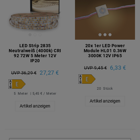
LED Strip 2835
20x 1er LED Power
Neutralweiß (4000k) CRI
Module HL01 0.36W
92 72W 5 Meter 12V
3000K 12V IP65
IP20
6,33 €
UVP 9,45 €
27,27 €
UVP 36,29 €
20
Stück
5
Meter
| 5,45 € / Meter
Artikel anzeigen
Artikel anzeigen