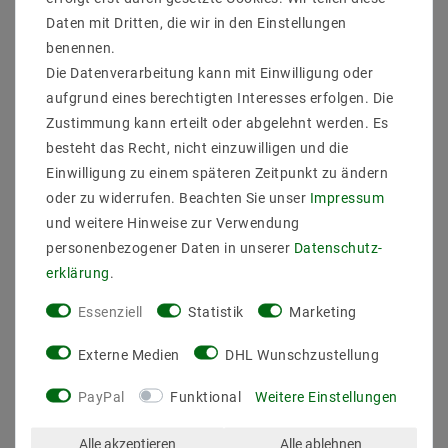
Daten mit Dritten, die wir in den Einstellungen
benennen.
Die Datenverarbeitung kann mit Einwilligung oder
aufgrund eines berechtigten Interesses erfolgen. Die
Zustimmung kann erteilt oder abgelehnt werden. Es
LED Strip 3528
LED sideview Strip 335
Warmweiß (2700K) 24W
Blauweiß (10000K) 24W
besteht das Recht, nicht einzuwilligen und die
500CM 24V IP20
500CM 12V IP20
Einwilligung zu einem späteren Zeitpunkt zu ändern
oder zu widerrufen. Beachten Sie unser
Impressum
20,41 €
42,36 €
UVP 59,35 €
und weitere Hinweise zur Verwendung
personenbezogener Daten in unserer
Daten­schutz­
5
Meter
| 4,08 € / Meter
5
Meter
| 8,47 € / Meter
erklärung
.
Artikel anzeigen
Artikel anzeigen
Essenziell
Statistik
Marketing
Externe Medien
DHL Wunschzustellung
PayPal
Funktional
Weitere Einstellungen
Alle akzeptieren
Alle ablehnen