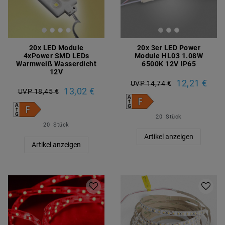
20x LED Module
20x 3er LED Power
4xPower SMD LEDs
Module HL03 1.08W
Warmweiß Wasserdicht
6500K 12V IP65
12V
12,21 €
UVP 14,74 €
13,02 €
UVP 18,45 €
20
Stück
20
Stück
Artikel anzeigen
Artikel anzeigen