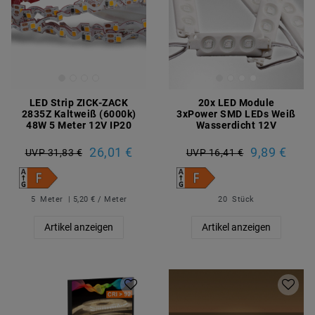
LED Strip ZICK-ZACK
20x LED Module
2835Z Kaltweiß (6000k)
3xPower SMD LEDs Weiß
48W 5 Meter 12V IP20
Wasserdicht 12V
26,01 €
9,89 €
UVP 31,83 €
UVP 16,41 €
5
Meter
| 5,20 € / Meter
20
Stück
Artikel anzeigen
Artikel anzeigen