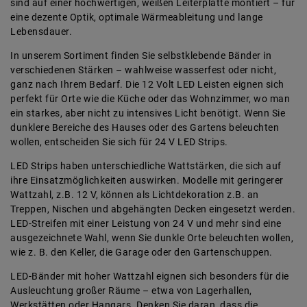
sind auf einer hochwertigen, weißen Leiterplatte montiert – für
eine dezente Optik, optimale Wärmeableitung und lange
Lebensdauer.
In unserem Sortiment finden Sie selbstklebende Bänder in
verschiedenen Stärken – wahlweise wasserfest oder nicht,
ganz nach Ihrem Bedarf. Die 12 Volt LED Leisten eignen sich
perfekt für Orte wie die Küche oder das Wohnzimmer, wo man
ein starkes, aber nicht zu intensives Licht benötigt. Wenn Sie
dunklere Bereiche des Hauses oder des Gartens beleuchten
wollen, entscheiden Sie sich für 24 V LED Strips.
LED Strips haben unterschiedliche Wattstärken, die sich auf
ihre Einsatzmöglichkeiten auswirken. Modelle mit geringerer
Wattzahl, z.B. 12 V, können als Lichtdekoration z.B. an
Treppen, Nischen und abgehängten Decken eingesetzt werden.
LED-Streifen mit einer Leistung von 24 V und mehr sind eine
ausgezeichnete Wahl, wenn Sie dunkle Orte beleuchten wollen,
wie z. B. den Keller, die Garage oder den Gartenschuppen.
LED-Bänder mit hoher Wattzahl eignen sich besonders für die
Ausleuchtung großer Räume – etwa von Lagerhallen,
Werkstätten oder Hangars. Denken Sie daran, dass die