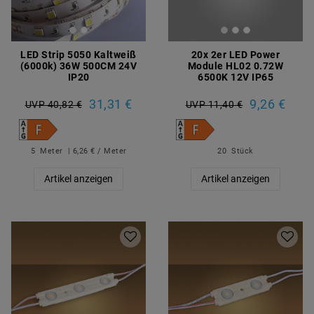
LED Strip 5050 Kaltweiß
20x 2er LED Power
(6000k) 36W 500CM 24V
Module HL02 0.72W
IP20
6500K 12V IP65
31,31 €
9,26 €
UVP 40,82 €
UVP 11,40 €
5
Meter
| 6,26 € / Meter
20
Stück
Artikel anzeigen
Artikel anzeigen