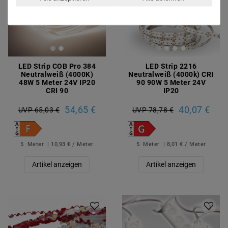
LED Strip COB Pro 384
LED Strip 2216
Neutralweiß (4000K)
Neutralweiß (4000k) CRI
48W 5 Meter 24V IP20
90 90W 5 Meter 24V
CRI 90
IP20
54,65 €
40,07 €
UVP 65,03 €
UVP 78,78 €
5
Meter
| 10,93 € / Meter
5
Meter
| 8,01 € / Meter
Artikel anzeigen
Artikel anzeigen