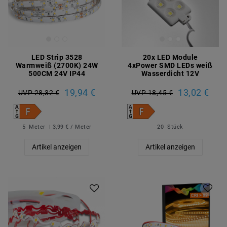
LED Strip 3528
20x LED Module
Warmweiß (2700K) 24W
4xPower SMD LEDs weiß
500CM 24V IP44
Wasserdicht 12V
19,94 €
13,02 €
UVP 28,32 €
UVP 18,45 €
5
Meter
| 3,99 € / Meter
20
Stück
Artikel anzeigen
Artikel anzeigen