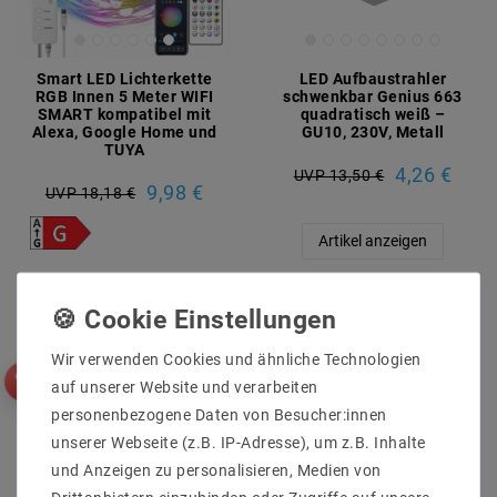
Smart LED Lichterkette
LED Aufbaustrahler
RGB Innen 5 Meter WIFI
schwenkbar Genius 663
SMART kompatibel mit
quadratisch weiß –
Alexa, Google Home und
GU10, 230V, Metall
TUYA
4,26 €
UVP 13,50 €
9,98 €
UVP 18,18 €
Artikel anzeigen
Artikel anzeigen
Wir verwenden Cookies und ähnliche Technologien
auf unserer Website und verarbeiten
personenbezogene Daten von Besucher:innen
unserer Webseite (z.B. IP-Adresse), um z.B. Inhalte
und Anzeigen zu personalisieren, Medien von