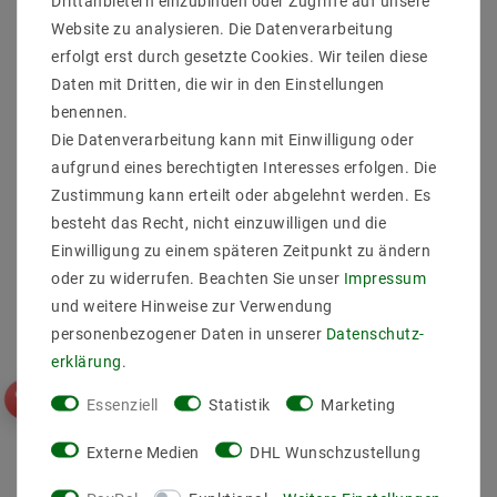
Drittanbietern einzubinden oder Zugriffe auf unsere
Website zu analysieren. Die Datenverarbeitung
erfolgt erst durch gesetzte Cookies. Wir teilen diese
Daten mit Dritten, die wir in den Einstellungen
Smart LED Lichterkette
Vintage Deckenleuchte
benennen.
RGB Innen 10 Meter WIFI
RETRO 4-flammig E14 –
SMART kompatibel mit
Industrielles Design für
Die Datenverarbeitung kann mit Einwilligung oder
Alexa, Google Home und
Smart Home
aufgrund eines berechtigten Interesses erfolgen. Die
TUYA
Beleuchtung
Zustimmung kann erteilt oder abgelehnt werden. Es
12,79 €
23,28 €
UVP 21,42 €
UVP 62,07 €
besteht das Recht, nicht einzuwilligen und die
Einwilligung zu einem späteren Zeitpunkt zu ändern
Artikel anzeigen
oder zu widerrufen. Beachten Sie unser
Impressum
und weitere Hinweise zur Verwendung
Artikel anzeigen
personenbezogener Daten in unserer
Daten­schutz­
erklärung
.
Essenziell
Statistik
Marketing
Externe Medien
DHL Wunschzustellung