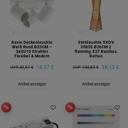
Ravio Deckenleuchte
Stehleuchte SKOV
Weiß Rund Ø23CM –
35055 Ø26CM 2
3xGU10 Strahler
flammig, E27 Bambus,
Flexibel & Modern
Rattan
16,37 €
38,13 €
UVP 43,67 €
UVP 104,85 €
Artikel anzeigen
Artikel anzeigen