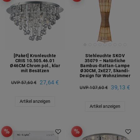
[Paket] Kronleuchte
Stehleuchte SKOV
CRIS 10.505.46.01
35079 – Natürliche
Ø46CM Chrom pol., klar
Bambus-Rattan-Lampe
mit Besätzen
Ø30CM, 2xE27, Skandi-
Design für Wohnzimmer
27,64 €
UVP 57,60 €
39,13 €
UVP 107,60 €
Artikel anzeigen
Artikel anzeigen