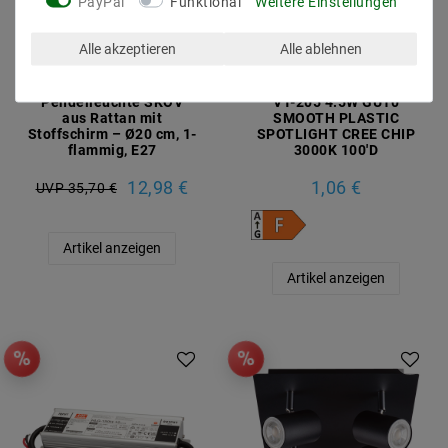
PayPal
Funktional
Weitere Einstellungen
Alle akzeptieren
Alle ablehnen
Pendelleuchte SKOV
VT-205 4.5W GU10
aus Rattan mit
SMOOTH PLASTIC
Stoffschirm – Ø20 cm, 1-
SPOTLIGHT CREE CHIP
flammig, E27
3000K 100'D
12,98 €
1,06 €
UVP 35,70 €
Artikel anzeigen
Artikel anzeigen