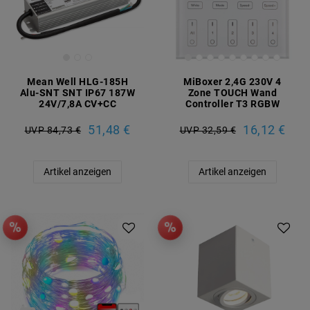
Mean Well HLG-185H
MiBoxer 2,4G 230V 4
Alu-SNT SNT IP67 187W
Zone TOUCH Wand
24V/7,8A CV+CC
Controller T3 RGBW
51,48 €
16,12 €
UVP 84,73 €
UVP 32,59 €
Artikel anzeigen
Artikel anzeigen