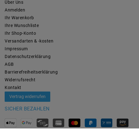
Über Uns
Anmelden
Ihr Warenkorb
Ihre Wunschliste
Ihr Shop-Konto
Versandarten & -kosten
Impressum
Daten­schutz­erklärung
AGB
Barrierefreiheitserklärung
Widerrufs­recht
Kontakt
Vertrag widerrufen
SICHER BEZAHLEN