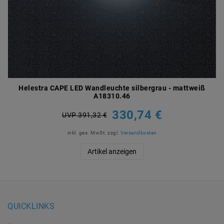
Helestra CAPE LED Wandleuchte silbergrau - mattweiß
A18310.46
330,74 €
UVP 391,32 €
inkl. ges. MwSt.
zzgl.
Versandkosten
Artikel anzeigen
QUICKLINKS