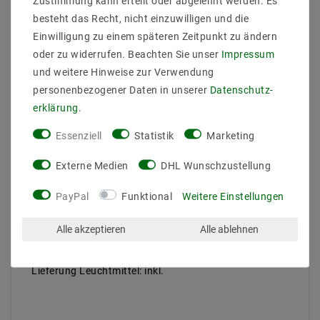
Zustimmung kann erteilt oder abgelehnt werden. Es
Beschreibung
besteht das Recht, nicht einzuwilligen und die
Einwilligung zu einem späteren Zeitpunkt zu ändern
Weitere Details
oder zu widerrufen. Beachten Sie unser
Impressum
Informationen zur Produktsicherheit
und weitere Hinweise zur Verwendung
personenbezogener Daten in unserer
Daten­schutz­
erklärung
.
Essenziell
Statistik
Marketing
Hersteller: Helestra
Externe Medien
DHL Wunschzustellung
Artikle Nr: A18310.46
Leistung & Lichtfarb: 6W, 3000 K, 400 lm
PayPal
Funktional
Weitere Einstellungen
Fassung: LED
EEK: -
Schutzart: IP54
Alle akzeptieren
Alle ablehnen
Abmessungen: L75 B200 A 75 mm
Gewicht (kg): 1
Lieferung Leuchtmittel: inkl.