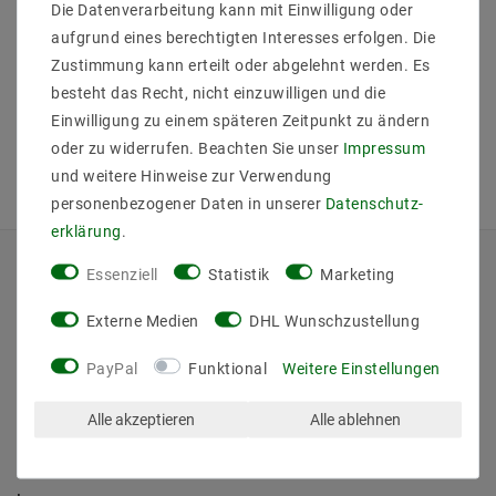
Die Datenverarbeitung kann mit Einwilligung oder
aufgrund eines berechtigten Interesses erfolgen. Die
Zustimmung kann erteilt oder abgelehnt werden. Es
besteht das Recht, nicht einzuwilligen und die
Einwilligung zu einem späteren Zeitpunkt zu ändern
oder zu widerrufen. Beachten Sie unser
Impressum
und weitere Hinweise zur Verwendung
personenbezogener Daten in unserer
Daten­schutz­
erklärung
.
Essenziell
Statistik
Marketing
QUICKLINKS
Externe Medien
DHL Wunschzustellung
Über Uns
Anmelden
PayPal
Funktional
Weitere Einstellungen
Ihr Warenkorb
Ihre Wunschliste
Alle akzeptieren
Alle ablehnen
Ihr Shop-Konto
Versandarten & -kosten