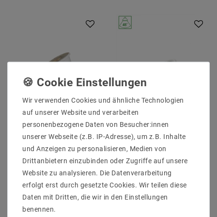
Wir verwenden Cookies und ähnliche Technologien
auf unserer Website und verarbeiten
LED GU11/MR11 GU10
LED GU10/GU11 4W
230V 4W SMD 55
230V AC Neutralweiß
personenbezogene Daten von Besucher:innen
DEGREES NW WITH
REFLECTORS 330
unserer Webseite (z.B. IP-Adresse), um z.B. Inhalte
LENS
Lumen 45°
und Anzeigen zu personalisieren, Medien von
2,24 €
2,50 €
UVP 2,72 €
UVP 9,75 €
Drittanbietern einzubinden oder Zugriffe auf unsere
Website zu analysieren. Die Datenverarbeitung
erfolgt erst durch gesetzte Cookies. Wir teilen diese
Daten mit Dritten, die wir in den Einstellungen
Artikel anzeigen
Artikel anzeigen
benennen.