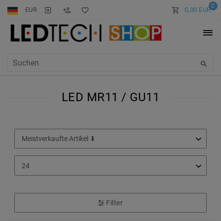
0
EUR
0,00 EUR
LED MR11 / GU11
Filter