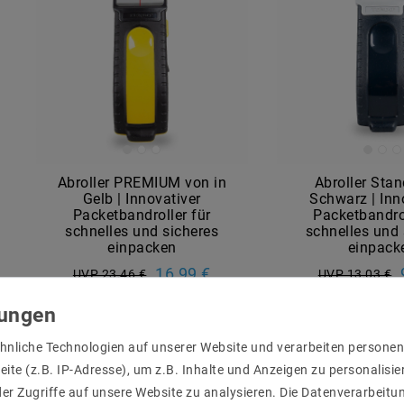
Abroller PREMIUM von in
Abroller Stan
Gelb | Innovativer
Schwarz | Inn
Packetbandroller für
Packetbandrol
schnelles und sicheres
schnelles und 
einpacken
einpack
16,99 €
UVP 23,46 €
UVP 13,03 €
Artikel anzeigen
Artikel anz
hnliche Technologien auf unserer Website und verarbeiten person
ite (z.B. IP-Adresse), um z.B. Inhalte und Anzeigen zu personalisie
er Zugriffe auf unsere Website zu analysieren. Die Datenverarbeitun