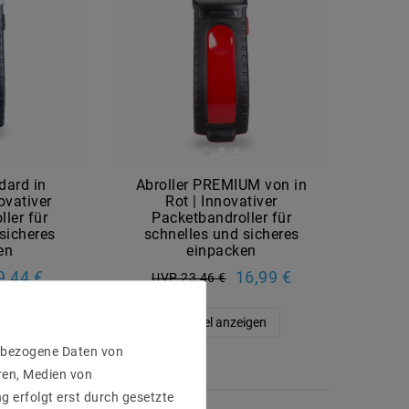
dard in
Abroller PREMIUM von in
ovativer
Rot | Innovativer
ler für
Packetbandroller für
sicheres
schnelles und sicheres
en
einpacken
9,44 €
16,99 €
UVP 23,46 €
eigen
Artikel anzeigen
enbezogene Daten von
ren, Medien von
g erfolgt erst durch gesetzte