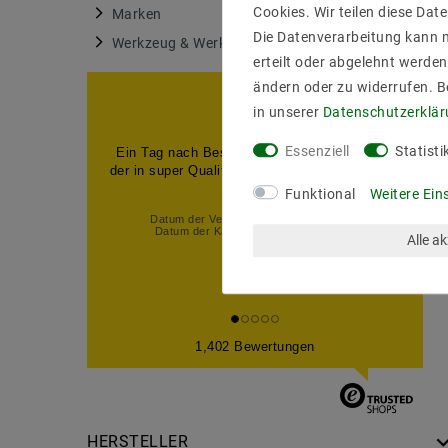
Cookies. Wir teilen diese Date
Marken
3781
Die Datenverarbeitung kann m
Werkzeug & Werkstatt
1
erteilt oder abgelehnt werden
ändern oder zu widerrufen. 
in unserer
Daten­schutz­erklä
Essenziell
Statisti
Ein Tag nach Bestellung,den Artikel erhalten
der in super Qualität war,also alles super kann
man nu...
Funktional
Weitere Ein
Datum der Veröffentlichung: 07.08.2026
Datum der Kauferfahrung: 31.07.2026
Alle a
1,402 Bewertungen
HERSTELLER