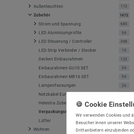
Außenleuchten
113
Zubehör
1472
Strom und Spannung
685
LED Aluminiumprofile
59
LED Steuerung / Controller
398
LED Strip Verbinder / Stecker
10
Decken Einbaurahmen
123
Einbaurahmen GU10 SET
54
Einbaurahmen MR16 SET
54
Lampenfassungen
26
Netzkabel Eurostecker
43
Helestra Zubehör
13
Verpackungsmaterial
3
Wir verwenden Cookies und ä
Lüfter
4
Besucher:innen unserer Webse
Wohnen
13
Drittanbietern einzubinden od