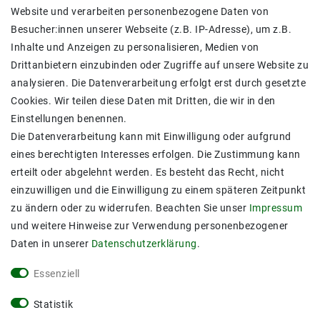
Vertrag widerrufen
Website und verarbeiten personenbezogene Daten von
Besucher:innen unserer Webseite (z.B. IP-Adresse), um z.B.
SICHER BEZAHLEN
Inhalte und Anzeigen zu personalisieren, Medien von
Drittanbietern einzubinden oder Zugriffe auf unsere Website zu
analysieren. Die Datenverarbeitung erfolgt erst durch gesetzte
Cookies. Wir teilen diese Daten mit Dritten, die wir in den
Einstellungen benennen.
Die Datenverarbeitung kann mit Einwilligung oder aufgrund
ZUVERLÄSSIGE LIEFERUNG
eines berechtigten Interesses erfolgen. Die Zustimmung kann
erteilt oder abgelehnt werden. Es besteht das Recht, nicht
einzuwilligen und die Einwilligung zu einem späteren Zeitpunkt
zu ändern oder zu widerrufen. Beachten Sie unser
Impressum
MARKEN
und weitere Hinweise zur Verwendung personenbezogener
Daten in unserer
Daten­schutz­erklärung
.
M2OUTLET
Helestra
Essenziell
Nino Leuchten
TCI
Statistik
Meanwell