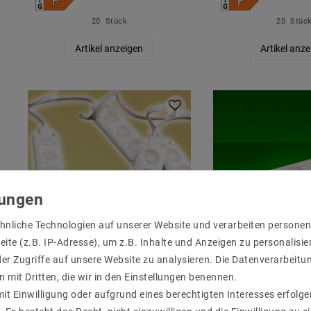
20
Stück
20
Stüc
Artikel anzeigen
Artikel anz
hnliche Technologien auf unserer Website und verarbeiten person
ite (z.B. IP-Adresse), um z.B. Inhalte und Anzeigen zu personalisie
er Zugriffe auf unsere Website zu analysieren. Die Datenverarbeitun
20x LED Module 3xPower
20x 3er LED Po
n mit Dritten, die wir in den Einstellungen benennen.
SMD LEDs Warmweiß
HL03 1.08W Grü
Wasserdicht 12V
it Einwilligung oder aufgrund eines berechtigten Interesses erfol
1
UVP 19,51 €