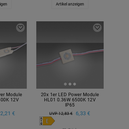
eigen
Artikel anzeigen
wer Module
20x 1er LED Power Module
500K 12V
HL01 0.36W 6500K 12V
IP65
2,21 €
6,33 €
UVP 12,83 €