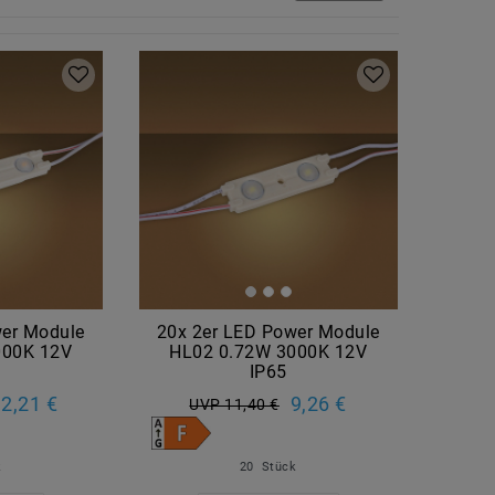
wer Module
20x 2er LED Power Module
000K 12V
HL02 0.72W 3000K 12V
IP65
2,21 €
9,26 €
UVP 11,40 €
k
20
Stück