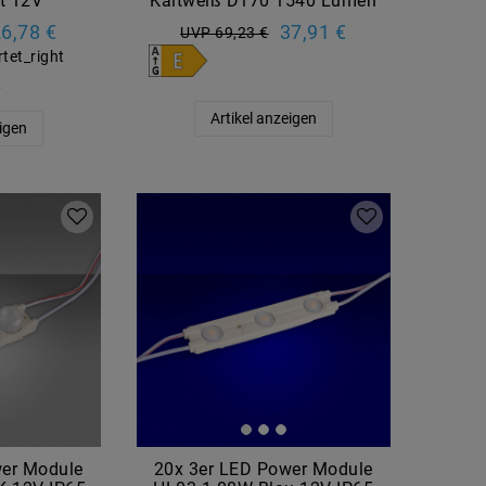
t 12V
Kaltweiß D170 1540 Lumen
6,78 €
37,91 €
UVP 69,23 €
k
Artikel anzeigen
eigen
wer Module
20x 3er LED Power Module