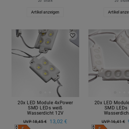
20
Stück
20
Stüc
Artikel anzeigen
Artikel anz
20x LED Module 4xPower
20x LED Modul
SMD LEDs weiß
SMD LEDs 
Wasserdicht 12V
Wasserdich
13,02 €
UVP 18,45 €
UVP 16,41 €