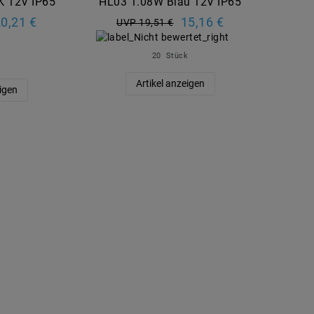
K 12V IP65
HL03 1.08W Blau 12V IP65
0,21 €
15,16 €
UVP 19,51 €
20
Stück
k
Artikel anzeigen
eigen