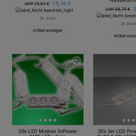
Wasserdich
15,16 €
UVP 19,51 €
2
UVP 38,75 €
20
Stück
20
Stüc
Artikel anzeigen
Artikel anz
20x LED Module 3xPower
20x 3er LED Po