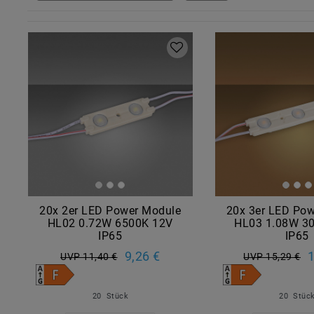
20x 2er LED Power Module
20x 3er LED Po
HL02 0.72W 6500K 12V
HL03 1.08W 3
IP65
IP65
9,26 €
1
UVP 11,40 €
UVP 15,29 €
20
Stück
20
Stüc