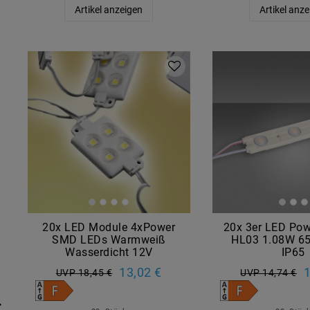
Artikel anzeigen
Artikel anz
20x LED Module 4xPower
20x 3er LED Po
SMD LEDs Warmweiß
HL03 1.08W 6
Wasserdicht 12V
IP65
13,02 €
1
UVP 18,45 €
UVP 14,74 €