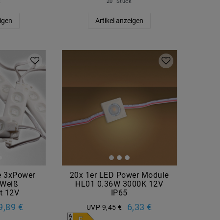
k
20
Stück
eigen
Artikel anzeigen
e 3xPower
20x 1er LED Power Module
Weiß
HL01 0.36W 3000K 12V
t 12V
IP65
9,89 €
6,33 €
UVP 9,45 €