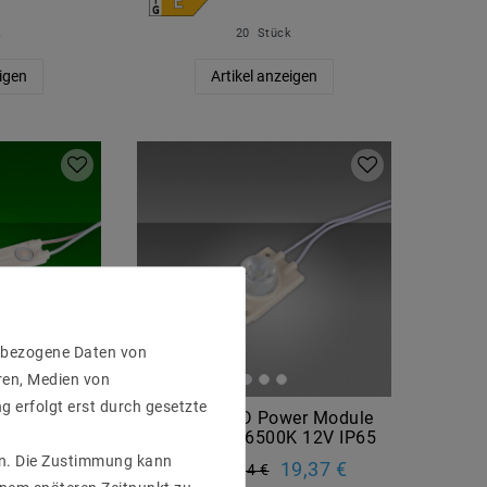
k
20
Stück
eigen
Artikel anzeigen
enbezogene Daten von
ren, Medien von
g erfolgt erst durch gesetzte
wer Module
20x 1er LED Power Module
n 12V IP65
SL01 1.5W 6500K 12V IP65
gen. Die Zustimmung kann
5,16 €
19,37 €
UVP 24,34 €