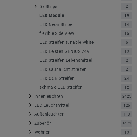
5v Strips
2
LED Module
19
LED Neon Stripe
14
flexible Side View
15
LED Streifen tunable White
5
LED Leisten GENIUS 24V
13
LED Streifen Lebensmittel
2
LED saunalicht streifen
2
LED COB Streifen
24
schmale LED Streifen
12
Innenleuchten
2425
LED Leuchtmittel
425
Außenleuchten
113
Zubehör
1472
Wohnen
13