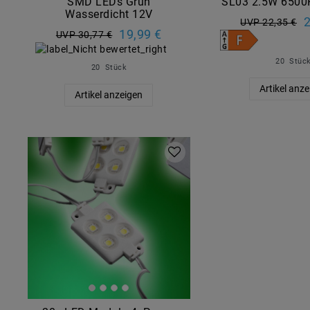
SMD LEDs Grün
SL03 2.5W 6500
Wasserdicht 12V
2
UVP 22,35 €
19,99 €
UVP 30,77 €
20
Stüc
20
Stück
Artikel anz
Artikel anzeigen