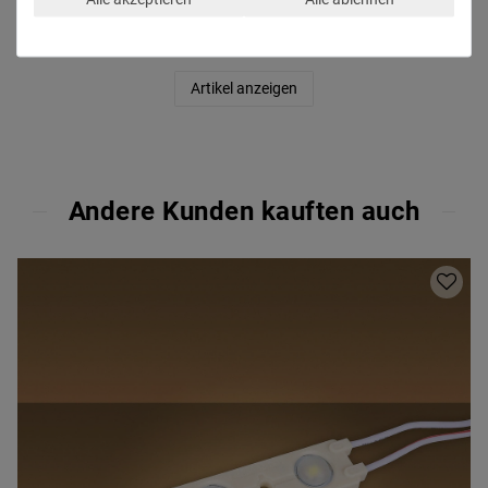
20
Stück
inkl. ges. MwSt.
zzgl.
Versandkosten
Artikel anzeigen
Andere Kunden kauften auch