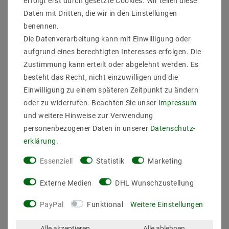
erfolgt erst durch gesetzte Cookies. Wir teilen diese
Daten mit Dritten, die wir in den Einstellungen
benennen.
Die Datenverarbeitung kann mit Einwilligung oder
aufgrund eines berechtigten Interesses erfolgen. Die
Zustimmung kann erteilt oder abgelehnt werden. Es
besteht das Recht, nicht einzuwilligen und die
Einwilligung zu einem späteren Zeitpunkt zu ändern
oder zu widerrufen. Beachten Sie unser
Impressum
und weitere Hinweise zur Verwendung
personenbezogener Daten in unserer
Daten­schutz­
erklärung
.
Essenziell
Statistik
Marketing
20x LED Module 3xPower SMD LEDs Weiß Wasserdicht
Externe Medien
DHL Wunschzustellung
12V
PayPal
Funktional
Weitere Einstellungen
9,89 €
UVP 16,41 €
Alle akzeptieren
Alle ablehnen