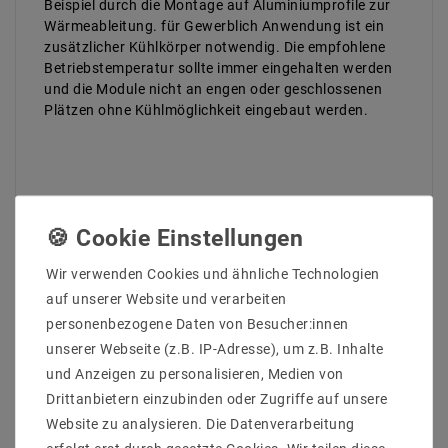
Beispiel durch die Montage auf Aluminiumprofile zur
Wärmeableitung. für Gewerblich Anwendung ist ein
zusätzlicher Kühlkörper notwendig. Die empfohlene
Betriebstemperatur sollte immer eingehalten werden
und die Module nicht an engen oder geschlossenen
Plätzen ohne Kühlmöglichkeit eingebaut werden.
Wir verwenden Cookies und ähnliche Technologien
auf unserer Website und verarbeiten
ZULETZT ANGESEHEN
personenbezogene Daten von Besucher:innen
unserer Webseite (z.B. IP-Adresse), um z.B. Inhalte
und Anzeigen zu personalisieren, Medien von
Drittanbietern einzubinden oder Zugriffe auf unsere
Website zu analysieren. Die Datenverarbeitung