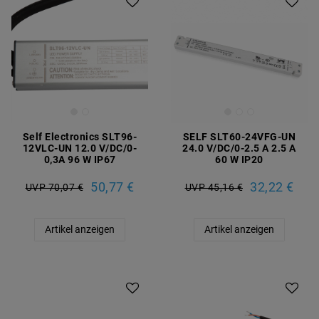
Self Electronics SLT96-
SELF SLT60-24VFG-UN
12VLC-UN 12.0 V/DC/0-
24.0 V/DC/0-2.5 A 2.5 A
0,3A 96 W IP67
60 W IP20
50,77 €
32,22 €
UVP 70,07 €
UVP 45,16 €
Artikel anzeigen
Artikel anzeigen