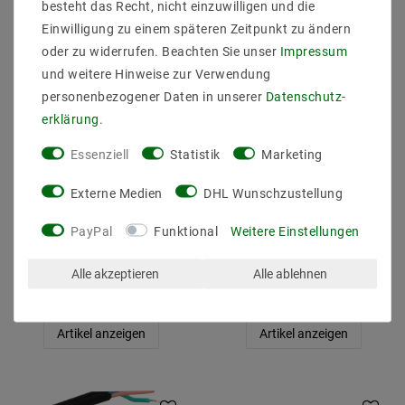
besteht das Recht, nicht einzuwilligen und die
Einwilligung zu einem späteren Zeitpunkt zu ändern
oder zu widerrufen. Beachten Sie unser
Impressum
und weitere Hinweise zur Verwendung
personenbezogener Daten in unserer
Daten­schutz­
erklärung
.
Essenziell
Statistik
Marketing
Externe Medien
DHL Wunschzustellung
SELF SLT75-12VFC-UN
SELF SLT100-24VFG-UN
12 V/DC/0-6,25 A 6,25 A
24.0 V/DC/0-4.17 A 4.17
PayPal
Funktional
Weitere Einstellungen
75 W IP67
A 100 W IP20
Alle akzeptieren
Alle ablehnen
45,59 €
38,13 €
UVP 62,93 €
UVP 52,63 €
Artikel anzeigen
Artikel anzeigen