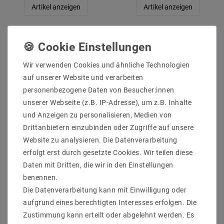
Artikel anzeigen
Artikel anzeigen
Wir verwenden Cookies und ähnliche Technologien
auf unserer Website und verarbeiten
personenbezogene Daten von Besucher:innen
unserer Webseite (z.B. IP-Adresse), um z.B. Inhalte
und Anzeigen zu personalisieren, Medien von
Drittanbietern einzubinden oder Zugriffe auf unsere
Website zu analysieren. Die Datenverarbeitung
SELF SLT100-12VFG
Self Electronics SLT75-
12.0 V/DC/0-8.33 A 8.33
12VFG 12.0 V/DC/0-6.25
erfolgt erst durch gesetzte Cookies. Wir teilen diese
A 96 W IP20
A 75 W IP20
Daten mit Dritten, die wir in den Einstellungen
39,13 €
33,08 €
benennen.
UVP 54,01 €
UVP 46,16 €
Die Datenverarbeitung kann mit Einwilligung oder
aufgrund eines berechtigten Interesses erfolgen. Die
Artikel anzeigen
Artikel anzeigen
Zustimmung kann erteilt oder abgelehnt werden. Es