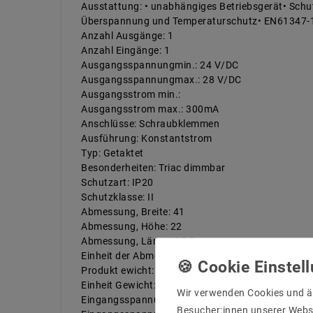
Ausstattung: • unabhängiges Betriebsgerät• Schut
Überspannung und Temperaturschutz• EN61347-1
Anzahl Ausgänge: 1
Anzahl Eingänge: 1
Ausgangsspannungmin.: 24 V/DC
Ausgangsspannungmax.: 28 V/DC
Ausgangsstrom min.:
Ausgangsstrom max.: 300mA
Anschlüsse: Schraubklemmen
Ausführung: Konstantstrom
Typ: Getaktet
Besonderheiten: Triac dimmbar
Schutzart: IP20
Schutzklasse: II
Abmessung, Breite: 41
Abmessung, Höhe: 22
Abmessung, Länge: 85,3
Einheit der Abmessungen: mm
Produkt ewicht: 95
Einheit Gewicht: g
Wir verwenden Cookies und ä
Eingangsspannung Min: 198 V/AC
Besucher:innen unserer Webse