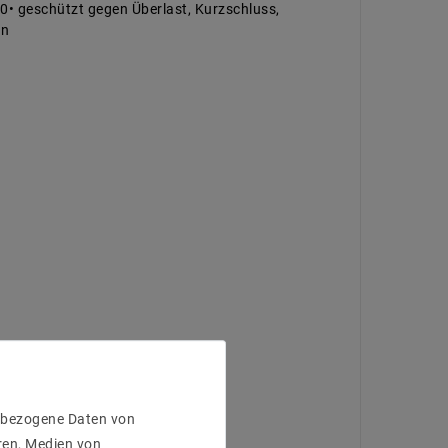
0• geschützt gegen Überlast, Kurzschluss,
en
enbezogene Daten von
ren, Medien von