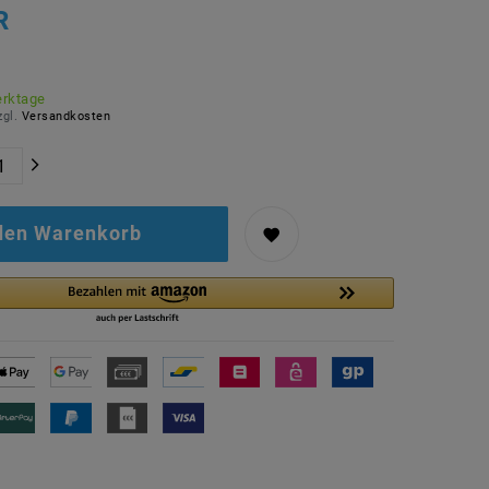
R
erktage
zgl.
Versandkosten
 den Warenkorb