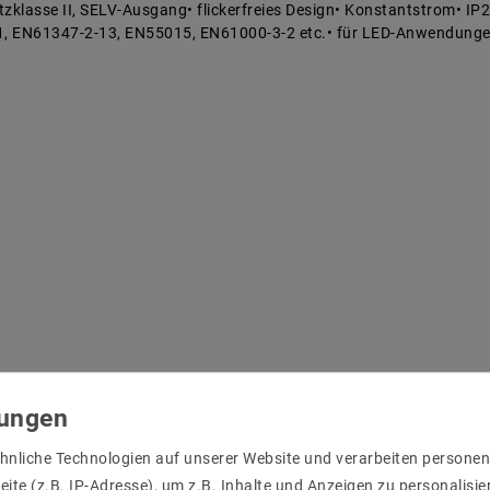
zklasse II, SELV-Ausgang• flickerfreies Design• Konstantstrom• IP2
, EN61347-2-13, EN55015, EN61000-3-2 etc.• für LED-Anwendung
hnliche Technologien auf unserer Website und verarbeiten person
ite (z.B. IP-Adresse), um z.B. Inhalte und Anzeigen zu personalisie