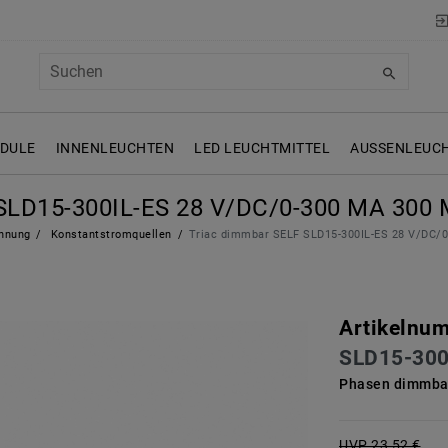
ODULE
INNENLEUCHTEN
LED LEUCHTMITTEL
AUSSENLEUCH
LD15-300IL-ES 28 V/DC/0-300 MA 300
nnung
Konstantstromquellen
Triac dimmbar SELF SLD15-300IL-ES 28 V/DC/
Artikelnu
SLD15-300
Phasen dimmbar
UVP 23,52 €