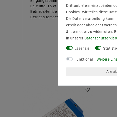
Eingangsspannung Max: 264 V/AC
Drittanbietern einzubinden od
Leistung: 15 W
Betriebs-temperaturmax. in °C: +50°C
Cookies. Wir teilen diese Date
Betriebs-temperaturmin. in °C: -25°C
Die Datenverarbeitung kann m
erteilt oder abgelehnt werden
ändern oder zu widerrufen. 
in unserer
Daten­schutz­erklä
Essenziell
Statisti
Funktional
Weitere Ein
Alle a