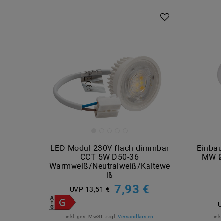
LED Modul 230V flach dimmbar
Einba
CCT 5W D50-36
MW Ø
Warmweiß/Neutralweiß/Kaltewe
iß
7,93 €
UVP 13,51 €
inkl. ges. MwSt.
zzgl.
Versandkosten
ink