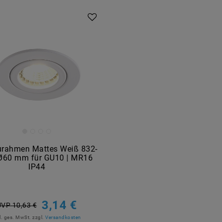
urahmen Mattes Weiß 832-
60 mm für GU10 | MR16
IP44
3,14 €
UVP 10,63 €
l. ges. MwSt.
zzgl.
Versandkosten