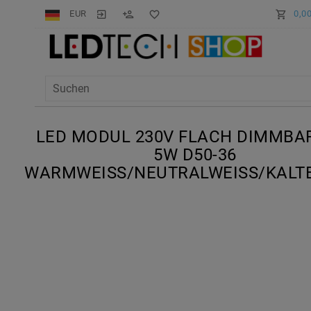
EUR
0,0
LED MODUL 230V FLACH DIMMBA
5W D50-36
WARMWEISS/NEUTRALWEISS/KALTEW