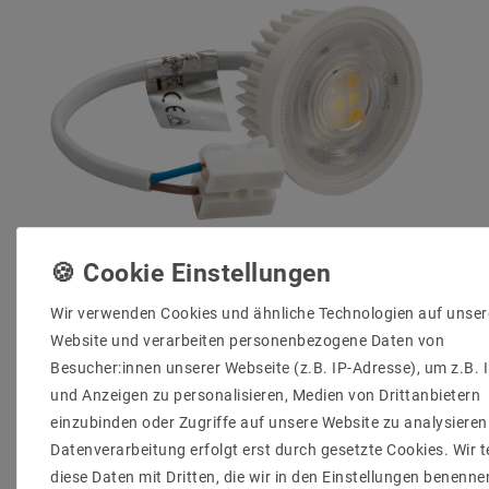
LED Modul 230V flach dimmbar CCT 5W D50-36
Wir verwenden Cookies und ähnliche Technologien auf unser
Warmweiß/Neutralweiß/Kalteweiß
Website und verarbeiten personenbezogene Daten von
Besucher:innen unserer Webseite (z.B. IP-Adresse), um z.B. 
und Anzeigen zu personalisieren, Medien von Drittanbietern
7,93 €
UVP 13,51 €
einzubinden oder Zugriffe auf unsere Website zu analysieren
inkl. ges. MwSt.
zzgl.
Versandkosten
Datenverarbeitung erfolgt erst durch gesetzte Cookies. Wir t
diese Daten mit Dritten, die wir in den Einstellungen benenne
Artikel anzeigen