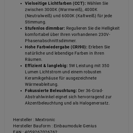
Vielseitige Lichtfarben (CCT):
Wählen Sie
zwischen 3000K (Warmweiß), 4000K
(Neutralweiß) und 6000K (Kaltweiß) für jede
Stimmung.
Stufenlos dimmbar:
Regulieren Sie die Helligkeit
komfortabel über Ihren vorhandenen 230V-
Phasenabschnittsdimmer.
Hohe Farbwiedergabe (CRI90):
Erleben Sie
natürliche und lebendige Farben in Ihren
Räumen.
Effizient & langlebig:
5W Leistung mit 350
Lumen Lichtstrom und einem robusten
Keramikgehäuse für ausgezeichnete
Wärmeableitung.
Fokussierte Beleuchtung:
Der 36-Grad-
Abstrahlwinkel eignet sich hervorragend zur
Akzentbeleuchtung und als Halogenersatz.
Hersteller : Mextronic
Hersteller Bauform : Einbaumodule Genius
EAN : 4059267026762