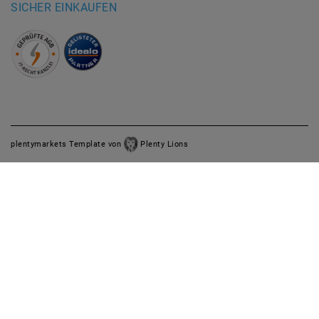
SICHER EINKAUFEN
plentymarkets Template von
Plenty Lions