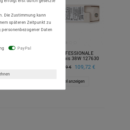
g erfolgt erst durch gesetzte
gen. Die Zustimmung kann
einem späteren Zeitpunkt zu
g personenbezogener Daten
ng
PayPal
JOLLY SV
TCI PROFESSIONALE
0W 127645
CASAMBI bis 38W 127630
26,74 €
109,72 €
UVP 113,59 €
lehnen
eigen
Artikel anzeigen