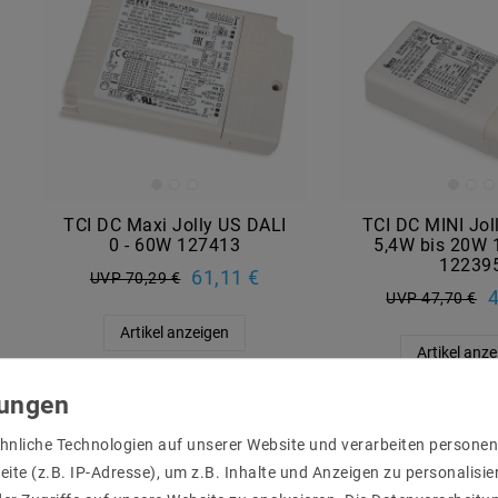
TCI DC Maxi Jolly US DALI
TCI DC MINI Jol
0 - 60W 127413
5,4W bis 20W 
12239
61,11 €
UVP 70,29 €
4
UVP 47,70 €
Artikel anzeigen
Artikel anz
Artikelpaket
hnliche Technologien auf unserer Website und verarbeiten person
ite (z.B. IP-Adresse), um z.B. Inhalte und Anzeigen zu personalisie