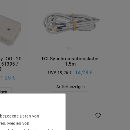
ly DALI 20
TCI-Synchronisationskabel
151395 /
1,5m
5
14,28 €
UVP 19,26 €
1,25 €
Artikel anzeigen
eigen
enbezogene Daten von
ren, Medien von