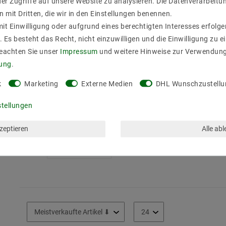
er Zugriffe auf unsere Website zu analysieren. Die Datenverarbeitun
n mit Dritten, die wir in den Einstellungen benennen.
it Einwilligung oder aufgrund eines berechtigten Interesses erfol
. Es besteht das Recht, nicht einzuwilligen und die Einwilligung zu 
Beachten Sie unser
Impressum
und weitere Hinweise zur Verwendun
rung
.
k
Marketing
Externe Medien
DHL Wunschzustellu
[Paket] TCI DC MINI Jolly
TCI DC MAXI 
DALI 20 5,4W bis 20W
CASAMBI bis 5
stellungen
151395
1
UVP 131,20 €
41,25 €
UVP 47,70 €
kzeptieren
Alle ab
Artikel anz
Artikel anzeigen