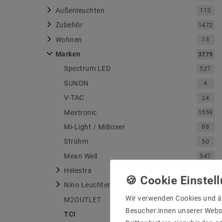
Außenleuchten
113
Zubehör
1472
Wohnen
13
Marken
3779
Spectrum LED
527
SUNON
4
V-TAC
24
Mextronic
1559
Mi-Light / MiBoxer
88
Strühm
50
Mean Well
547
Helestra
750
Nino Leuchten
4
Wir verwenden Cookies und ä
M2OUTLET
175
Besucher:innen unserer Webse
TCI
6