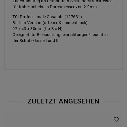
Zugentlastung an Primär- und Sekundärstromkreisen
für Kabel mit einem Durchmesser von 2-9mm
TCI Professionale Casambi (127631)
Built-In Version (offener Klemmenblock)
97 x 43 x 30mm (L x B x H)
Geeignet für Beleuchtungseinrichtungen/Leuchten
der Schutzklasse I und II
ZULETZT ANGESEHEN