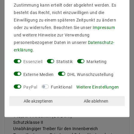
Zustimmung kann erteilt oder abgelehnt werden. Es
Notstrombetrieb geeignet
Sehr kleiner Ripple, kleiner 3%
besteht das Recht, nicht einzuwilligen und die
16 versch. Stromstärken über Dip-Schalter einstellbar
Einwilligung zu einem späteren Zeitpunkt zu ändern
(von 300mA - bis 1050mA )
oder zu widerrufen. Beachten Sie unser
Impressum
Hohe Leistung und sehr guter Wirkungsgrad (>90%)
und weitere Hinweise zur Verwendung
Eingangs- und Ausgangsklemmen gegenüberliegend
personenbezogener Daten in unserer
Daten­schutz­
Im IP20 Gehäuse oder als Built-In Version verfügbar
Schutz vor Überhitzung, Spannungsspitzen und
erklärung
.
Überlastung
Essenziell
Statistik
Marketing
Hoher tc von 80°C
Aktive Leistungsfaktorkorrektur (PFC = 0,95)
Externe Medien
DHL Wunschzustellung
Großer Spannungsbereich (für ca. 3 - 16 LEDs)
Somit ist diese Treiber-Serie für viele LED-
Anwendungen bis zu 38W (stromabhängig) die
PayPal
Funktional
Weitere Einstellungen
richtige Wahl.
Alle akzeptieren
Alle ablehnen
TCI Professionale Casambi (127630)
IP20 Gehäuse
146,5 x 44 x 30mm (L x B x H)
Schutzklasse II
Unabhängiger Treiber für den Innenbereich