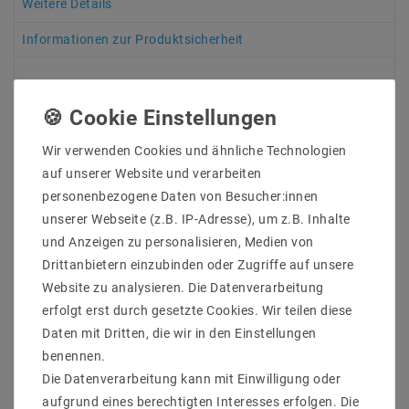
Weitere Details
Informationen zur Produktsicherheit
38W Multi LED Konverter
Wir verwenden Cookies und ähnliche Technologien
Dimmbar per App mit CASAMBI
auf unserer Website und verarbeiten
300-1050mA KonstantSTROM ( mA )wählbar.
personenbezogene Daten von Besucher:innen
unserer Webseite (z.B. IP-Adresse), um z.B. Inhalte
Die Besonderheit dieses Konstantstromtreibers:
Neben dem integrierten
CASAMBI
- Funkempfänger
und Anzeigen zu personalisieren, Medien von
verfügt dieses EVG über Amplidutendimmung und
Drittanbietern einzubinden oder Zugriffe auf unsere
erfreut durch absolut flickerfreies Licht. (Keine PWM).
Website zu analysieren. Die Datenverarbeitung
Der Dimmbereich liegt dabei zwischen 1% - 100%.
erfolgt erst durch gesetzte Cookies. Wir teilen diese
TCI Professionale Casambi (#127630 / #127631)
Daten mit Dritten, die wir in den Einstellungen
TCI professionale ist die neue Generation von LED-
benennen.
Treibern des Herstellers TCI.
Die Datenverarbeitung kann mit Einwilligung oder
Diese sind gekennzeichnet durch:
aufgrund eines berechtigten Interesses erfolgen. Die
Längliche, kleine Bauform