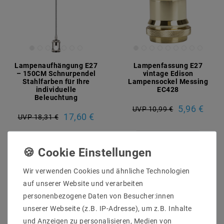
Lampenaufhängung E27
Lampenfassung E27
– 150CM Schnurpendel
vintage Edison
Stahlfarben für Ihre
Lampensockel Messing
individuelle
EC428
Beleuchtung
5,96 €
UVP 10,99 €
17,60 €
UVP 18,31 €
Artikel anzeigen
Artikel anzeigen
Wir verwenden Cookies und ähnliche Technologien
auf unserer Website und verarbeiten
personenbezogene Daten von Besucher:innen
unserer Webseite (z.B. IP-Adresse), um z.B. Inhalte
und Anzeigen zu personalisieren, Medien von