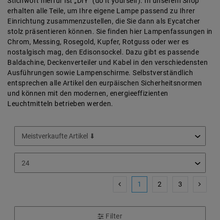
Stichwort hierfür ist „DIY“ (do it yourself). In unserem Shop
erhalten alle Teile, um Ihre eigene Lampe passend zu Ihrer
Einrichtung zusammenzustellen, die Sie dann als Eycatcher
stolz präsentieren können. Sie finden hier Lampenfassungen in
Chrom, Messing, Rosegold, Kupfer, Rotguss oder wer es
nostalgisch mag, den Edisonsockel. Dazu gibt es passende
Baldachine, Deckenverteiler und Kabel in den verschiedensten
Ausführungen sowie Lampenschirme. Selbstverständlich
entsprechen alle Artikel den eurpäischen Sicherheitsnormen
und können mit den modernen, energieeffizienten
Leuchtmitteln betrieben werden.
1
2
3
Filter