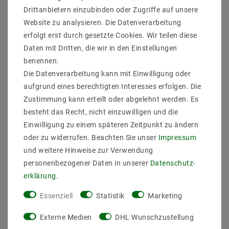
Drittanbietern einzubinden oder Zugriffe auf unsere
Website zu analysieren. Die Datenverarbeitung
erfolgt erst durch gesetzte Cookies. Wir teilen diese
Daten mit Dritten, die wir in den Einstellungen
Baldachin 1-flammig
Lampenfassung E27
benennen.
Lampen-Baldachin
vintage Edison
Die Datenverarbeitung kann mit Einwilligung oder
Nickel Ø 100 mm EC07
Lampensockel Chrom
EC426
aufgrund eines berechtigten Interesses erfolgen. Die
8,43 €
UVP 12,54 €
Zustimmung kann erteilt oder abgelehnt werden. Es
5,96 €
UVP 10,99 €
besteht das Recht, nicht einzuwilligen und die
Einwilligung zu einem späteren Zeitpunkt zu ändern
Artikel anzeigen
Artikel anzeigen
oder zu widerrufen. Beachten Sie unser
Impressum
und weitere Hinweise zur Verwendung
personenbezogener Daten in unserer
Daten­schutz­
erklärung
.
Essenziell
Statistik
Marketing
Externe Medien
DHL Wunschzustellung