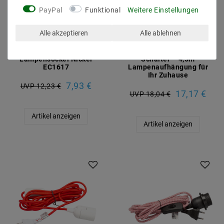
PayPal
Funktional
Weitere Einstellungen
Alle akzeptieren
Alle ablehnen
Lampenfassung E27
Vintage Textilkabel
vintage Edison
Pendelleuchte E27 mit
Lampensockel Nickel
Schalter – 4,5m
EC1617
Lampenaufhängung für
Ihr Zuhause
7,93 €
UVP 12,23 €
17,17 €
UVP 18,04 €
Artikel anzeigen
Artikel anzeigen