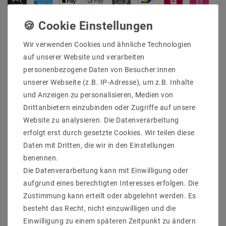
Wir verwenden Cookies und ähnliche Technologien
auf unserer Website und verarbeiten
personenbezogene Daten von Besucher:innen
unserer Webseite (z.B. IP-Adresse), um z.B. Inhalte
Sicher
Schnelle
Kostenlose
und Anzeigen zu personalisieren, Medien von
einkaufen
Lieferung
Beratung
Drittanbietern einzubinden oder Zugriffe auf unsere
0203-928-789-63
Website zu analysieren. Die Datenverarbeitung
erfolgt erst durch gesetzte Cookies. Wir teilen diese
Daten mit Dritten, die wir in den Einstellungen
Beschreibung
benennen.
Weitere Infos
Die Datenverarbeitung kann mit Einwilligung oder
aufgrund eines berechtigten Interesses erfolgen. Die
Weitere Details
Zustimmung kann erteilt oder abgelehnt werden. Es
Informationen zur Produktsicherheit
besteht das Recht, nicht einzuwilligen und die
Einwilligung zu einem späteren Zeitpunkt zu ändern