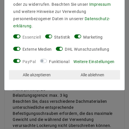
oder zu widerrufen. Beachten Sie unser
Impressum
und weitere Hinweise zur Verwendung
personenbezogener Daten in unserer
Daten­schutz­
Hersteller: M2 OUTLET
erklärung
.
EAN: 4059267021408
Modell: EC857
Essenziell
Statistik
Marketing
Ausführung: Kabelzubehör Distanzabhänger für
Pendelleuchten
Externe Medien
DHL Wunschzustellung
Stil: Modular
Form: rund
PayPal
Funktional
Weitere Einstellungen
Material: Kunststoff
Farbe: Schwarz
Alle akzeptieren
Alle ablehnen
Länge (in mm): 25
Breite (in mm): 20
Höhe (in mm): 20
Belastungsgrenze: max. 3 kg
Beachten Sie, dass verschiedene Dachmaterialien
unterschiedliche entsprechende
Befestigungsschrauben erfordern, die das maximale
Gewicht und die während der Verwendung
verursachte Lockerung nicht überschreiten können.