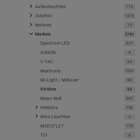
Außenleuchten
113
Zubehör
1472
Wohnen
13
Marken
3781
Spectrum LED
527
SUNON
4
V-TAC
24
Mextronic
1561
Mi-Light / MiBoxer
88
Strühm
50
Mean Well
547
Helestra
750
Nino Leuchten
4
M2OUTLET
175
TCI
6