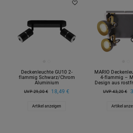
Deckenleuchte GU10 2-
MARIO Deckenle
flammig Schwarz/Chrom
4-flammig – 
Aluminium
Design aus rostf
18,49 €
3
UVP 29,00 €
UVP 43,20 €
Artikel anzeigen
Artikel anz