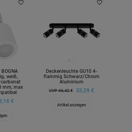
e BOGNA
Deckenleuchte GU10 4-
g, weiß,
flammig Schwarz/Chrom
ycarbonat
Aluminium
0 mm, max
33,29 €
UVP 46,42 €
mpatibel
8,16 €
Artikel anzeigen
eigen