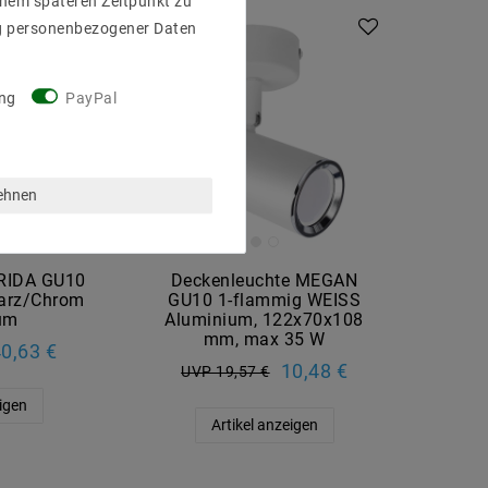
einem späteren Zeitpunkt zu
g personenbezogener Daten
ng
PayPal
lehnen
FRIDA GU10
Deckenleuchte MEGAN
arz/Chrom
GU10 1-flammig WEISS
um
Aluminium, 122x70x108
mm, max 35 W
0,63 €
10,48 €
UVP 19,57 €
eigen
Artikel anzeigen