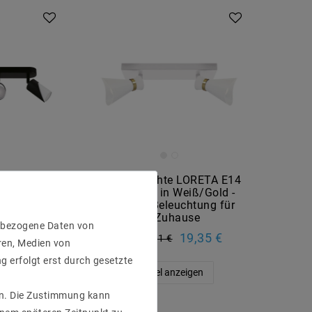
ZEBRA GU10
Deckenleuchte LORETA E14
hwarz/Weiß
2-flammig in Weiß/Gold -
umguss
Elegante Beleuchtung für
Ihr Zuhause
9,04 €
enbezogene Daten von
19,35 €
UVP 30,01 €
ren, Medien von
eigen
g erfolgt erst durch gesetzte
Artikel anzeigen
gen. Die Zustimmung kann