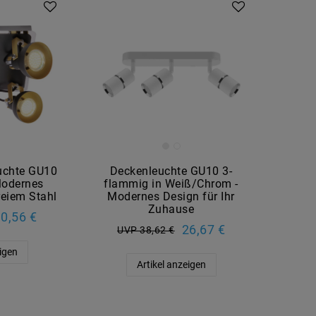
uchte GU10
Deckenleuchte GU10 3-
Modernes
flammig in Weiß/Chrom -
reiem Stahl
Modernes Design für Ihr
Zuhause
0,56 €
26,67 €
UVP 38,62 €
eigen
Artikel anzeigen