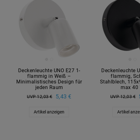
Deckenleuchte UNO E27 1-
Deckenleuchte 
flammig in Weiß –
flammig, Sc
Minimalistisches Design für
Stahlblech, 115
jeden Raum
max 40
5,43 €
UVP 12,03 €
UVP 12,03 €
Artikel anzeigen
Artikel anz