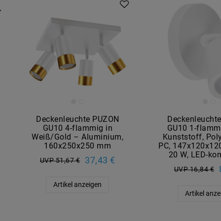
Deckenleuchte PUZON
Deckenleucht
GU10 4-flammig in
GU10 1-flammi
Weiß/Gold – Aluminium,
Kunststoff, Pol
160x250x250 mm
PC, 147x120x12
20 W, LED-ko
37,43 €
UVP 51,67 €
UVP 16,84 €
Artikel anzeigen
Artikel anz