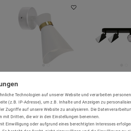
Deckenleuchte LORETA E14
Deckenleuchte 
1-flammig in Weiß/Gold -
4-flammig in Sc
Elegante Beleuchtung für
aus Alumini
Ihr Zuhause
3
hnliche Technologien auf unserer Website und verarbeiten person
UVP 53,89 €
9,78 €
UVP 18,75 €
ite (z.B. IP-Adresse), um z.B. Inhalte und Anzeigen zu personalisie
Artikel anz
er Zugriffe auf unsere Website zu analysieren. Die Datenverarbeitun
Artikel anzeigen
n mit Dritten, die wir in den Einstellungen benennen.
it Einwilligung oder aufgrund eines berechtigten Interesses erfol