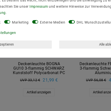
. Es besteht das Recht, nicht einzuwilligen und die Einwilligung zu 
Beachten Sie unser
Impressum
und weitere Hinweise zur Verwendun
rung
.
k
Marketing
Externe Medien
DHL Wunschzustellu
stellungen
kzeptieren
Alle ab
Deckenleuchte BOGNA
Deckenleuchte 
GU10 3-flammig SCHWARZ
3-flammig Schw
Kunststoff Polycarbonat PC
Alumini
21,99 €
4
UVP 33,12 €
UVP 56,08 €
Artikel anzeigen
Artikel anz