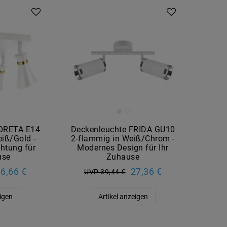
LORETA E14
Deckenleuchte FRIDA GU10
iß/Gold -
2-flammig in Weiß/Chrom -
htung für
Modernes Design für Ihr
use
Zuhause
6,66 €
27,36 €
UVP 39,44 €
eigen
Artikel anzeigen