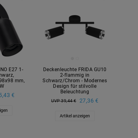
UNO E27 1-
Deckenleuchte FRIDA GU10
hwarz,
2-flammig in
x98x98 mm,
Schwarz/Chrom - Modernes
 W
Design für stilvolle
Beleuchtung
5,43 €
27,36 €
UVP 39,44 €
eigen
Artikel anzeigen