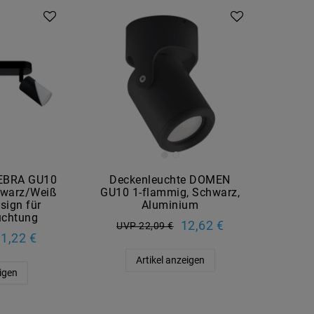
ZEBRA GU10
Deckenleuchte DOMEN
hwarz/Weiß
GU10 1-flammig, Schwarz,
sign für
Aluminium
euchtung
12,62 €
UVP 22,09 €
1,22 €
Artikel anzeigen
eigen