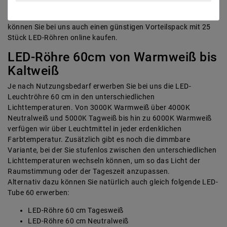
unempfindlich gegen Erschütterungen und überaus robust.
Wenn Sie häufiger eine LED-Röhrenlampe 60cm benötigen,
können Sie bei uns auch einen günstigen Vorteilspack mit 25
Stück LED-Röhren online kaufen.
LED-Röhre 60cm von Warmweiß bis
Kaltweiß
Je nach Nutzungsbedarf erwerben Sie bei uns die LED-
Leuchtröhre 60 cm in den unterschiedlichen
Lichttemperaturen. Von 3000K Warmweiß über 4000K
Neutralweiß und 5000K Tagweiß bis hin zu 6000K Warmweiß
verfügen wir über
Leuchtmittel
in jeder erdenklichen
Farbtemperatur. Zusätzlich gibt es noch die dimmbare
Variante, bei der Sie stufenlos zwischen den unterschiedlichen
Lichttemperaturen wechseln können, um so das Licht der
Raumstimmung oder der Tageszeit anzupassen.
Alternativ dazu können Sie natürlich auch gleich folgende LED-
Tube 60 erwerben:
LED-Röhre 60 cm Tagesweiß
LED-Röhre 60 cm Neutralweiß