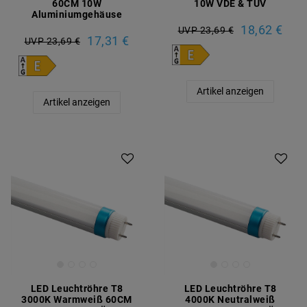
60CM 10W
10W VDE & TÜV
Aluminiumgehäuse
18,62 €
UVP 23,69 €
17,31 €
UVP 23,69 €
Artikel anzeigen
Artikel anzeigen
LED Leuchtröhre T8
LED Leuchtröhre T8
3000K Warmweiß 60CM
4000K Neutralweiß