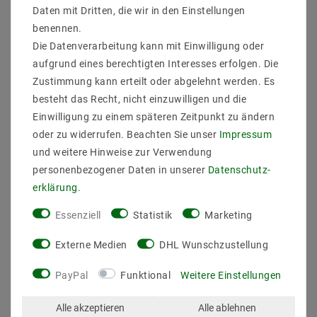
3,00 €
Daten mit Dritten, die wir in den Einstellungen
benennen.
Die Datenverarbeitung kann mit Einwilligung oder
Artikel anzeigen
aufgrund eines berechtigten Interesses erfolgen. Die
Zustimmung kann erteilt oder abgelehnt werden. Es
besteht das Recht, nicht einzuwilligen und die
Einwilligung zu einem späteren Zeitpunkt zu ändern
oder zu widerrufen. Beachten Sie unser
Impressum
und weitere Hinweise zur Verwendung
personenbezogener Daten in unserer
Daten­schutz­
erklärung
.
LED-Röhre 60 cm online bestellen
Essenziell
Statistik
Marketing
und bares Geld sparen
Externe Medien
DHL Wunschzustellung
Vor allem in der Industrie und in anderen Unternehmen steht
die Sicherheit eines Leuchtmittels im Vordergrund. Daher
PayPal
Funktional
Weitere Einstellungen
empfehlen wir Ihnen unsere VDE-zertifizierte und TÜV-geprüfte
60 cm-LED-Röhre. Sie liefert sofort nach dem Einschalten volle
Alle akzeptieren
Alle ablehnen
Lichtstärke – und das absolut flackerfrei. Zudem ist sie