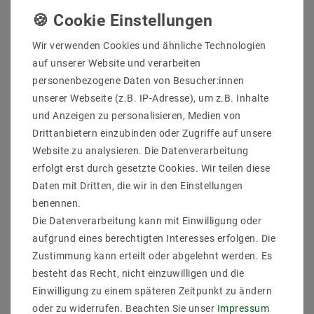
Wir verwenden Cookies und ähnliche Technologien
auf unserer Website und verarbeiten
personenbezogene Daten von Besucher:innen
unserer Webseite (z.B. IP-Adresse), um z.B. Inhalte
FUT036Z Zigbee
Miboxer E2-ZR 2 in 1
Controller einfarbige
Controller Zigbee
und Anzeigen zu personalisieren, Medien von
Dimmer 12-24V 1 Kanal
3.0+2.4G einfarbige /
12A
CCT
Drittanbietern einzubinden oder Zugriffe auf unsere
Website zu analysieren. Die Datenverarbeitung
20,26 €
29,13 €
UVP 27,36 €
UVP 32,07 €
erfolgt erst durch gesetzte Cookies. Wir teilen diese
Daten mit Dritten, die wir in den Einstellungen
Artikel anzeigen
Artikel anzeigen
benennen.
Die Datenverarbeitung kann mit Einwilligung oder
aufgrund eines berechtigten Interesses erfolgen. Die
Zustimmung kann erteilt oder abgelehnt werden. Es
besteht das Recht, nicht einzuwilligen und die
Einwilligung zu einem späteren Zeitpunkt zu ändern
oder zu widerrufen. Beachten Sie unser
Impressum