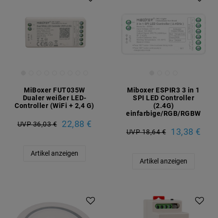
MiBoxer FUT035W
Miboxer ESPIR3 3 in 1
Dualer weißer LED-
SPI LED Controller
Controller (WiFi + 2,4 G)
(2.4G)
einfarbige/RGB/RGBW
22,88 €
UVP 36,03 €
13,38 €
UVP 18,64 €
Artikel anzeigen
Artikel anzeigen