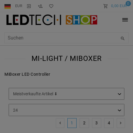
0
EUR
0,00 EUR
MI-LIGHT / MIBOXER
MiBoxer LED Controller
1
2
3
4