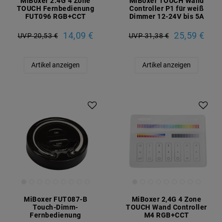
MiBoxer 2.4G 4 Zone
MiBoxer TOUCH Wand
TOUCH Fernbedienung
Controller P1 für weiß
FUT096 RGB+CCT
Dimmer 12-24V bis 5A
14,09 €
25,59 €
UVP 20,53 €
UVP 31,38 €
Artikel anzeigen
Artikel anzeigen
MiBoxer FUT087-B
MiBoxer 2,4G 4 Zone
Touch-Dimm-
TOUCH Wand Controller
Fernbedienung
M4 RGB+CCT