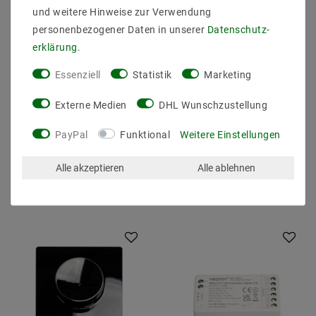
und weitere Hinweise zur Verwendung
personenbezogener Daten in unserer
Daten­schutz­
erklärung
.
Essenziell
Statistik
Marketing
MiBoxer FUT089Z
Milight LED Funk
RGB+CCT-
Dimmer 12V/24V DC 12A
Fernbedienung (Zigbee
für einfarbige LED
Externe Medien
DHL Wunschzustellung
3.0)
Streifen
PayPal
Funktional
Weitere Einstellungen
25,69 €
10,22 €
UVP 39,55 €
UVP 23,32 €
Alle akzeptieren
Alle ablehnen
Artikel anzeigen
Artikel anzeigen