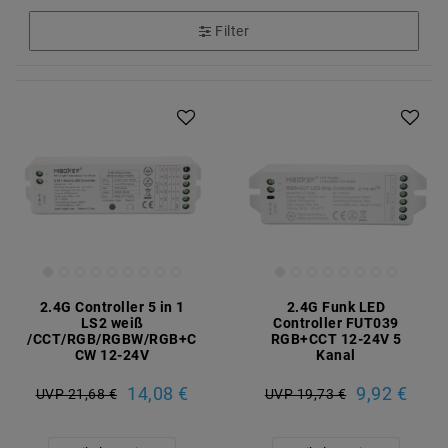
Filter
2.4G Controller 5 in 1
2.4G Funk LED
LS2 weiß
Controller FUT039
/CCT/RGB/RGBW/RGB+C
RGB+CCT 12-24V 5
CW 12-24V
Kanal
14,08 €
9,92 €
UVP 21,68 €
UVP 19,73 €