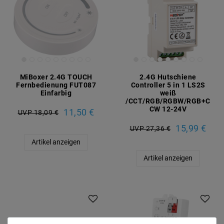
MiBoxer 2.4G TOUCH
2.4G Hutschiene
Fernbedienung FUT087
Controller 5 in 1 LS2S
Einfarbig
weiß
/CCT/RGB/RGBW/RGB+C
CW 12-24V
11,50 €
UVP 18,09 €
15,99 €
UVP 27,36 €
Artikel anzeigen
Artikel anzeigen