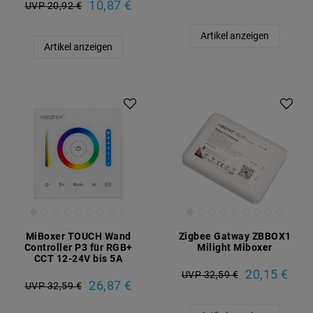
10,87 €
UVP 20,92 €
Artikel anzeigen
Artikel anzeigen
MiBoxer TOUCH Wand
Zigbee Gatway ZBBOX1
Controller P3 für RGB+
Milight Miboxer
CCT 12-24V bis 5A
20,15 €
UVP 32,59 €
26,87 €
UVP 32,59 €