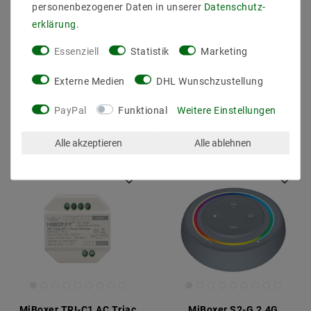
personenbezogener Daten in unserer
Daten­schutz­
erklärung
.
MiBoxer B1-B 4-Zonen-
MiBoxer FUT037W RGB-
Panel-Fernbedienung
LED-Controller (WiFi +
Essenziell
Statistik
Marketing
(Helligkeit)
2,4 G)
27,23 €
22,88 €
UVP 32,93 €
UVP 36,03 €
Externe Medien
DHL Wunschzustellung
PayPal
Funktional
Weitere Einstellungen
Artikel anzeigen
Artikel anzeigen
Alle akzeptieren
Alle ablehnen
MiBoxer TRI-C1 AC Triac
MiBoxer S2-G 2.4G