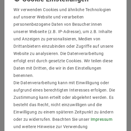
Wir verwenden Cookies und ähnliche Technologien
auf unserer Website und verarbeiten
personenbezogene Daten von Besucher:innen
MiBoxer ZB-Box2 Zigbee
MiBoxer S1-B 2.4G
unserer Webseite (z.B. IP-Adresse), um z.B. Inhalte
3.0 Gateway mit RJ45
Sunrise Remote (CCT /
TW)
und Anzeigen zu personalisieren, Medien von
51,62 €
UVP 58,30 €
Drittanbietern einzubinden oder Zugriffe auf unsere
15,95 €
UVP 22,29 €
Website zu analysieren. Die Datenverarbeitung
Artikel anzeigen
erfolgt erst durch gesetzte Cookies. Wir teilen diese
Artikel anzeigen
Daten mit Dritten, die wir in den Einstellungen
benennen.
Die Datenverarbeitung kann mit Einwilligung oder
aufgrund eines berechtigten Interesses erfolgen. Die
Zustimmung kann erteilt oder abgelehnt werden. Es
besteht das Recht, nicht einzuwilligen und die
Einwilligung zu einem späteren Zeitpunkt zu ändern
oder zu widerrufen. Beachten Sie unser
Impressum
und weitere Hinweise zur Verwendung