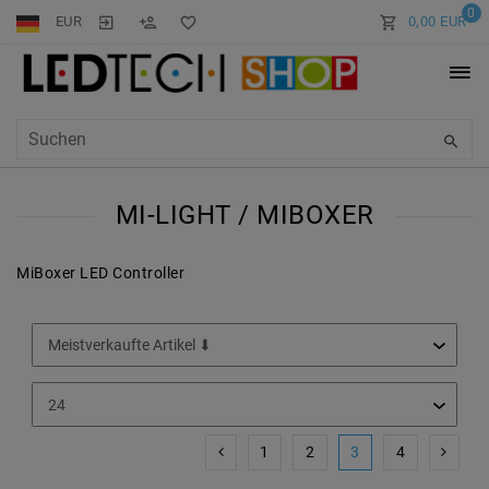
0
EUR
0,00 EUR
MI-LIGHT / MIBOXER
MiBoxer LED Controller
1
2
3
4