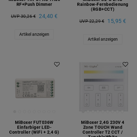
RF+Push Dimmer
Rainbow-Fernbedienung
(RGB+CCT)
24,40 €
UVP 30,26 €
15,95 €
UVP 22,29 €
Artikel anzeigen
Artikel anzeigen
MiBoxer FUT036W
MiBoxer 2,4G 230V 4
Einfarbiger LED-
Zone TOUCH Wand
Controller (WiFi + 2,4 G)
Controller T2 CCT /
TunableWhite