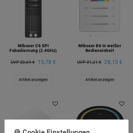
Miboxer C6 SPI
Miboxer B6 in weißer
Febediernung (2.4GHz)
Bedieneinheit
15,78 €
28,13 €
UVP 20,69 €
UVP 31,21 €
Artikel anzeigen
Artikel anzeigen