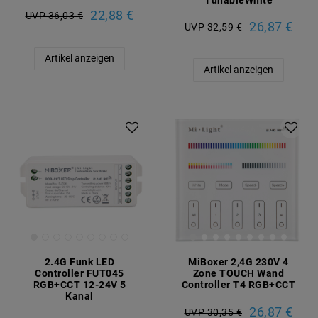
22,88 €
UVP 36,03 €
26,87 €
UVP 32,59 €
Artikel anzeigen
Artikel anzeigen
2.4G Funk LED
MiBoxer 2,4G 230V 4
Controller FUT045
Zone TOUCH Wand
RGB+CCT 12-24V 5
Controller T4 RGB+CCT
Kanal
26,87 €
UVP 30,35 €