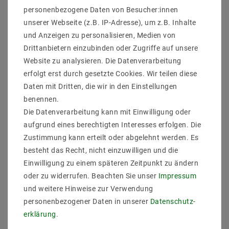
personenbezogene Daten von Besucher:innen
Artikel anzeigen
Artikel anzeigen
unserer Webseite (z.B. IP-Adresse), um z.B. Inhalte
und Anzeigen zu personalisieren, Medien von
Drittanbietern einzubinden oder Zugriffe auf unsere
Website zu analysieren. Die Datenverarbeitung
erfolgt erst durch gesetzte Cookies. Wir teilen diese
Daten mit Dritten, die wir in den Einstellungen
benennen.
Die Datenverarbeitung kann mit Einwilligung oder
aufgrund eines berechtigten Interesses erfolgen. Die
Zustimmung kann erteilt oder abgelehnt werden. Es
besteht das Recht, nicht einzuwilligen und die
Helestra BAX
Nino Lights LED
Tischleuchte mattweiß
Tischleuchte 1flg
Einwilligung zu einem späteren Zeitpunkt zu ändern
19/1943.07
LIGHTS 54152006
oder zu widerrufen. Beachten Sie unser
Impressum
UVP 158,06 €
36,59 €
UVP 68,87 €
und weitere Hinweise zur Verwendung
133,59 €
personenbezogener Daten in unserer
Daten­schutz­
erklärung
.
Artikel anzeigen