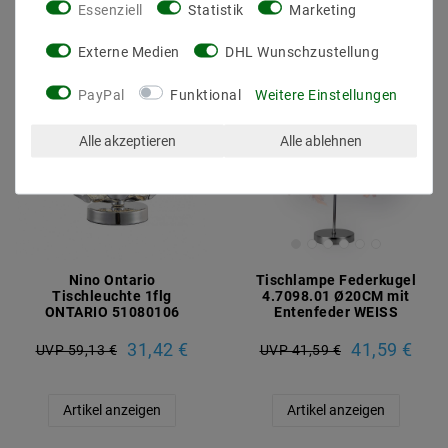
Artikel anzeigen
Essenziell
Statistik
Marketing
Externe Medien
DHL Wunschzustellung
PayPal
Funktional
Weitere Einstellungen
Alle akzeptieren
Alle ablehnen
Nino Ontario
Tischlampe Federkugel
Tischleuchte 1flg
4.7098.01 Ø20CM mit
ONTARIO 51080106
Entenfeder WEISS
31,42 €
41,59 €
UVP 59,13 €
UVP 41,59 €
Artikel anzeigen
Artikel anzeigen