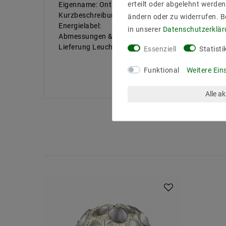
erteilt oder abgelehnt werden
Eigenname: Ontario
Kurzbeschreibung: chromfarbig,Acryldeko
ändern oder zu widerrufen. 
Energielabel:
in unserer
Daten­schutz­erklä
Abmessungen & Zubehöre: H:22cm,D:25cm mit Sc
Lieferung Leuchtmittel: für 1xE14,max.40W
Essenziell
Statisti
Funktional
Weitere Ein
Alle a