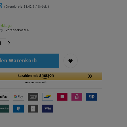
UR
(Grundpreis
31,42 € / Stück
)
erktage
zgl.
Versandkosten
 den Warenkorb