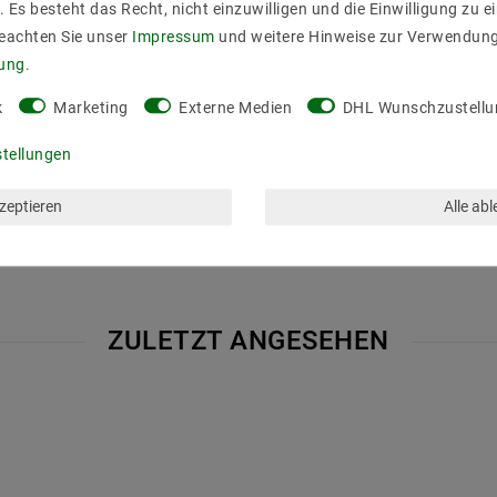
. Es besteht das Recht, nicht einzuwilligen und die Einwilligung zu 
Beachten Sie unser
Impressum
und weitere Hinweise zur Verwendun
rung
.
hnurschalter
k
Marketing
Externe Medien
DHL Wunschzustellu
stellungen
kzeptieren
Alle ab
ZULETZT ANGESEHEN