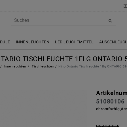
ODULE
INNENLEUCHTEN
LED LEUCHTMITTEL
AUSSENLEUCH
TARIO TISCHLEUCHTE 1FLG ONTARIO 
Innenleuchten
Tischleuchten
Nino Ontario Tischleuchte 1flg ONTARIO 5
Artikelnu
51080106
chromfarbig,Ac
UVP 59,13 €