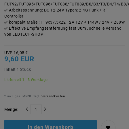
FUT92/FUT095/FUT096/FUT088/FUT089/B0/B3/T3/B4/T4/B8
Arbeitsspannung: DC 12-24V Typen: 2.4G Funk / RF
Controller
kompakt Maße : 119x37.5x22 12A 12V < 144W / 24V < 288W
Effektive Empfangsentfernung fast 30m , schnelle Versand
von LEDTECH-SHOP
UVP 16,05 €
9,60 EUR
Inhalt
1
Stück
Lieferzeit 1 - 3 Werktage
* inkl. ges. MwSt. zzgl.
Versandkosten
Menge:
In den Warenkorb