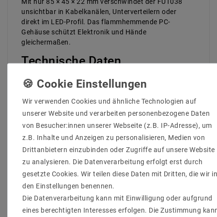
Mit nur 85 × 45 × 22 mm verschwindet der FUT038
unsichtbar in Kabel­kanälen, Unterverteilern oder
direkt im LED-Profil. Das flammhemmende PC-
Gehäuse schützt Elektronik und Hände
gleichermaßen.
Technische Daten
Modell:
FUT038
Eingangsspannung:
DC 12–24 V
(Konstantspannung)
Wir verwenden Cookies und ähnliche Technologien auf
Ausgänge:
4 Kanäle RGBW, 6 A je Kanal, 10 A
unserer Website und verarbeiten personenbezogene Daten
gesamt
von Besucher:innen unserer Webseite (z.B. IP-Adresse), um
Funkfrequenz:
2,4 GHz RF (GFSK)
Funkreichweite:
ca. 30 m (Freifeld)
z.B. Inhalte und Anzeigen zu personalisieren, Medien von
Ausgangs­verbindung:
Gemeinsame Anode (
V+
)
Drittanbietern einzubinden oder Zugriffe auf unsere Website
Betriebstemperatur:
–10 °C … +40 °C
zu analysieren. Die Datenverarbeitung erfolgt erst durch
Abmessungen:
85 × 45 × 22 mm (L × B × H)
gesetzte Cookies. Wir teilen diese Daten mit Dritten, die wir i
Gehäusematerial:
Weißer, flammhemmender
den Einstellungen benennen.
PC-Kunststoff
Die Datenverarbeitung kann mit Einwilligung oder aufgrund
Einsatz­beispiele
eines berechtigten Interesses erfolgen. Die Zustimmung kan