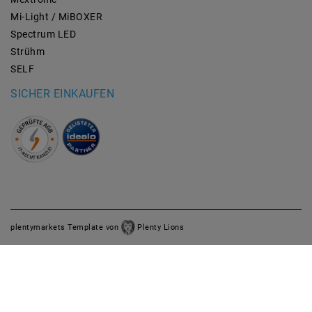
Mi-Light / MiBOXER
Spectrum LED
Strühm
SELF
SICHER EINKAUFEN
plentymarkets Template von
Plenty Lions