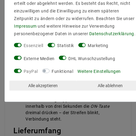
Wohn- & Schlafzimmer:
Von warmweißem
erteilt oder abgelehnt werden. Es besteht das Recht, nicht
Lese­licht bis zum farbenfrohen Party­modus per
einzuwilligen und die Einwilligung zu einem späteren
Knopfdruck.
Zeitpunkt zu ändern oder zu widerrufen. Beachten Sie unser
Retail & Showrooms:
Markenfarben betonen,
Impressum
und weitere Hinweise zur Verwendung
Produkt­präsentationen dynamisch
personenbezogener Daten in unserer
Daten­schutz­erklärung
.
ausleuchten.
Gastronomie & Bars:
Szenen für Brunch, Dinner
Essenziell
Statistik
Marketing
oder After-Work-Cocktail blitzschnell abrufen.
Messe- & Eventbau:
Kabellose Steuerung ohne
Externe Medien
DHL Wunschzustellung
WLAN – ideal für temporäre Installationen.
Installation in drei Schritten
PayPal
Funktional
Weitere Einstellungen
Netzteil anschließen:
12 / 24 V DC an
V+
/
V-
.
Alle akzeptieren
Alle ablehnen
RGBW-Streifen klemmen:
V+
gemeinsam,
R/G/B/W an CH1–CH4.
Fernbedienung koppeln:
Nach dem Einschalten
innerhalb von drei Sekunden die
ON-Taste
dreimal drücken – der Streifen blinkt,
Verbindung steht.
Lieferumfang