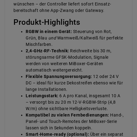
wünschen – der Controller liefert sofort Einsatz­
bereitschaft ohne App-Zwang oder Gateway.
Produkt-Highlights
RGBW in einem Gerät:
Steuerung von Rot,
Grün, Blau
und
Warmweiß/Kaltweiß für perfekte
Misch­farben.
2,4-GHz-RF-Technik:
Reichweite bis 30 m,
störungs­arme GFSK-Modulation, Signale
werden von weiteren MiBoxer-Geräten
automatisch weitergereicht.
Flexible Spannungs­versorgung:
12 oder 24 V
DC – ideal für kurze Dekostreifen ebenso wie für
lange Installationen.
Leistungs­stark:
6 A pro Kanal, insgesamt 10 A
– versorgt bis zu 20 m 12-V-RGBW-Strip (4,8
W/m) ohne sichtbare Helligkeits­verluste.
Kompatibel zu vielen Fernbedienungen:
Hand-,
Panel- und Touch-Remotes der MiBoxer-Serie
lassen sich in Sekunden koppeln.
Smart-Home-ready (optional):
Über ein separat