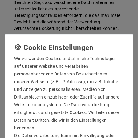
Beachten Sie, dass verschiedene Dachmaterialien
unterschiedliche entsprechende
Befestigungsschrauben erfordern, die das maximale
Gewicht und die während der Verwendung
verursachte Lockerung nicht überschreiten können.
Ihre Vorteile im Shop
Schneller Versand
Kompetenter Kundensupport
Wir verwenden Cookies und ähnliche Technologien
Sichere Verpackung
auf unserer Website und verarbeiten
Jetzt bestellen!
personenbezogene Daten von Besucher:innen
Sichern Sie sich jetzt diese stilvolle E27
unserer Webseite (z.B. IP-Adresse), um z.B. Inhalte
Lampenaufhängung und setzen Sie individuelle
und Anzeigen zu personalisieren, Medien von
Lichtakzente in Ihrem Zuhause!
Drittanbietern einzubinden oder Zugriffe auf unsere
Website zu analysieren. Die Datenverarbeitung
erfolgt erst durch gesetzte Cookies. Wir teilen diese
Daten mit Dritten, die wir in den Einstellungen
benennen.
Die Datenverarbeitung kann mit Einwilligung oder