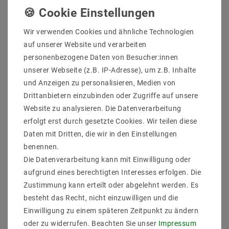
Informationen zur Produktsicherheit
Wir verwenden Cookies und ähnliche Technologien
auf unserer Website und verarbeiten
personenbezogene Daten von Besucher:innen
LED-Netzteil im Kunststoffgehäuse mit einem
unserer Webseite (z.B. IP-Adresse), um z.B. Inhalte
Eingangsspannungsbereich von 90~264VAC.
und Anzeigen zu personalisieren, Medien von
Konstantspannungsausgang (C.V.), Schutzklasse
IP67
Drittanbietern einzubinden oder Zugriffe auf unsere
Hersteller: Mean Well
Website zu analysieren. Die Datenverarbeitung
Artikelnr.: LPV-35-24
erfolgt erst durch gesetzte Cookies. Wir teilen diese
Typen: LED-Schaltnetzteil
Daten mit Dritten, die wir in den Einstellungen
Beschreibung: LED-Netzteil im Kunststoffgehäuse mit
benennen.
einem Eingangsspannungsbereich von 90~264VAC.
Die Datenverarbeitung kann mit Einwilligung oder
Konstantspannungsausgang (C.V.), Schutzklasse
IP67
aufgrund eines berechtigten Interesses erfolgen. Die
Besonderheiten:
Zustimmung kann erteilt oder abgelehnt werden. Es
Leistungmax.: 36 W
besteht das Recht, nicht einzuwilligen und die
AbmessungBreitein mm: 40
Einwilligung zu einem späteren Zeitpunkt zu ändern
AbmessungHöhein mm: 30
oder zu widerrufen. Beachten Sie unser
Impressum
AbmessungLängein mm: 148