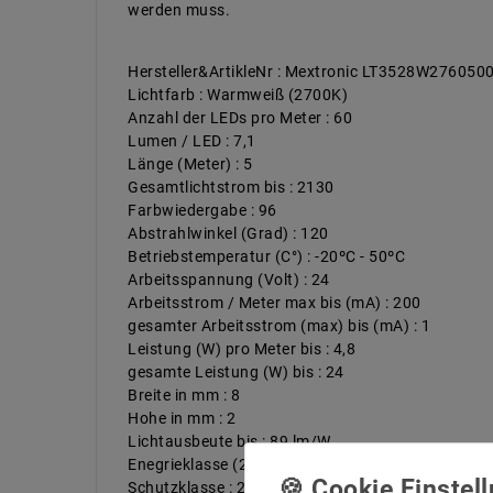
werden muss.
Hersteller&ArtikleNr : Mextronic LT3528W27605
Lichtfarb : Warmweiß (2700K)
Anzahl der LEDs pro Meter : 60
Lumen / LED : 7,1
Länge (Meter) : 5
Gesamtlichtstrom bis : 2130
Farbwiedergabe : 96
Abstrahlwinkel (Grad) : 120
Betriebstemperatur (C°) : -20ºC - 50ºC
Arbeitsspannung (Volt) : 24
Arbeitsstrom / Meter max bis (mA) : 200
gesamter Arbeitsstrom (max) bis (mA) : 1
Leistung (W) pro Meter bis : 4,8
gesamte Leistung (W) bis : 24
Breite in mm : 8
Hohe in mm : 2
Lichtausbeute bis : 89 lm/W
Enegrieklasse (2017/1369) : G
Schutzklasse : 20