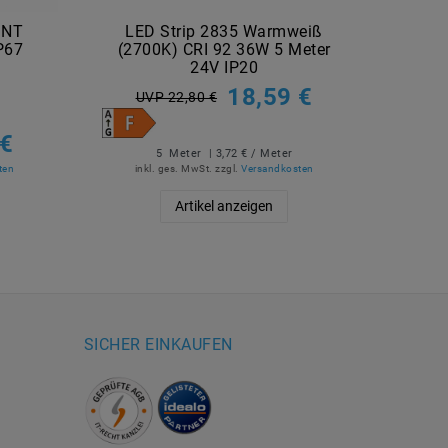
SNT
LED Strip 2835 Warmweiß
LE
P67
(2700K) CRI 92 36W 5 Meter
(27
24V IP20
18,59 €
UVP 22,80 €
U
 €
5
Meter
| 3,72 € / Meter
ten
inkl. ges. MwSt.
zzgl.
Versandkosten
in
Artikel anzeigen
SICHER EINKAUFEN