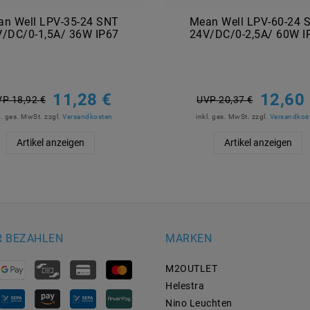
an Well LPV-35-24 SNT
Mean Well LPV-60-24 
V/DC/0-1,5A/ 36W IP67
24V/DC/0-2,5A/ 60W I
11,28 €
12,60
P 18,92 €
UVP 20,37 €
l. ges. MwSt.
zzgl.
Versandkosten
inkl. ges. MwSt.
zzgl.
Versandkos
Artikel anzeigen
Artikel anzeigen
R BEZAHLEN
MARKEN
M2OUTLET
Helestra
Nino Leuchten