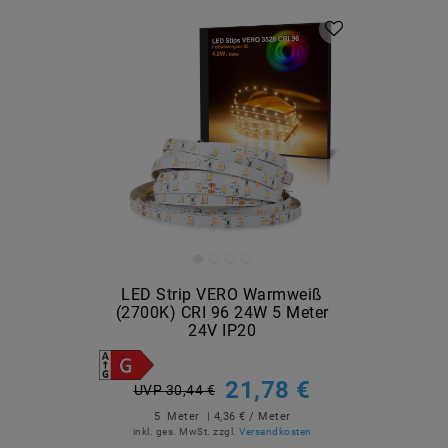
LED Strip VERO Warmweiß
(2700K) CRI 96 24W 5 Meter
24V IP20
21,78 €
UVP 30,44 €
5
Meter
| 4,36 € / Meter
inkl. ges. MwSt.
zzgl.
Versandkosten