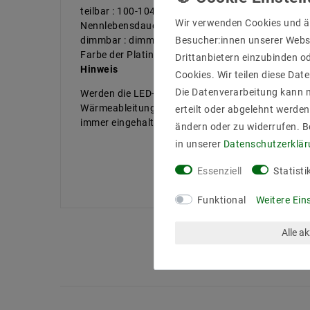
teilbar : 100-104mm
Wir verwenden Cookies und ä
Nennlebensdauer bis zu (Stunden) : 50000
Besucher:innen unserer Webse
dimmbar : dimmbar über PWM
Farbe der Platine : Weiß
Drittanbietern einzubinden od
Hinweis
Cookies. Wir teilen diese Date
Die Datenverarbeitung kann m
Werden die LED-Strips für mehrere Stunden am Tag
Wärmeableitung. Gerade bei einer Leistung von me
erteilt oder abgelehnt werden
immer eingehalten werden und die Strips dürfen 
ändern oder zu widerrufen. 
in unserer
Daten­schutz­erklä
Essenziell
Statisti
Funktional
Weitere Ein
Alle a