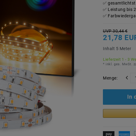
gesamtlichtst
Leistung bis 
Farbwiedergab
UVP 30,44 €
21,78 E
Inhalt
5
Meter
Lieferzeit 1 - 3 W
* inkl. ges. MwSt. z
Menge:
In