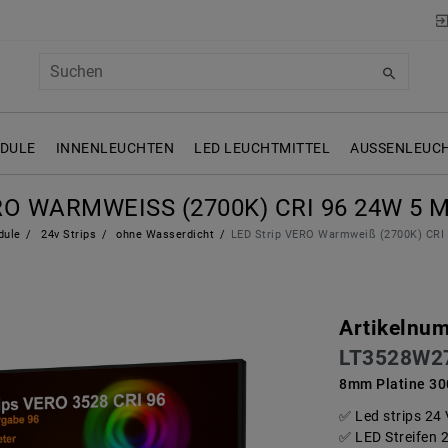
ODULE
INNENLEUCHTEN
LED LEUCHTMITTEL
AUSSENLEUCH
O WARMWEISS (2700K) CRI 96 24W 5 ME
dule
24v Strips
ohne Wasserdicht
LED Strip VERO Warmweiß (2700K) CRI 
Artikelnu
LT3528W2
8mm Platine 30
Led strips 24
LED Streifen 