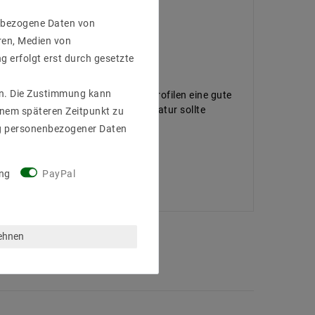
enbezogene Daten von
ren, Medien von
g erfolgt erst durch gesetzte
gen. Die Zustimmung kann
ietet die Montage auf Aluminiumprofilen eine gute
ig. Die empfohlene Betriebstemperatur sollte
einem späteren Zeitpunkt zu
ngebaut werden.
g personenbezogener Daten
ng
PayPal
lehnen