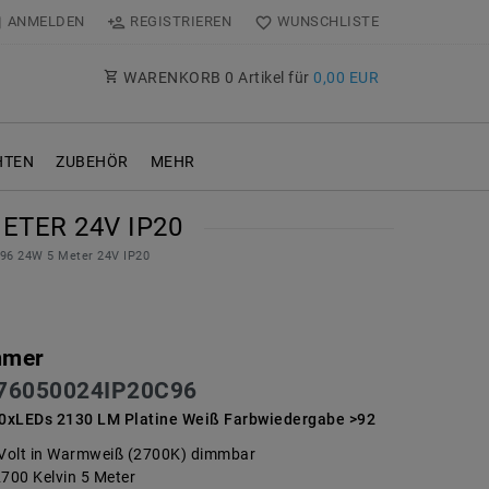
ANMELDEN
REGISTRIEREN
WUNSCHLISTE
WARENKORB
0
Artikel für
0,00 EUR
TEN
ZUBEHÖR
MEHR
TER 24V IP20
96 24W 5 Meter 24V IP20
mmer
76050024IP20C96
0xLEDs 2130 LM Platine Weiß Farbwiedergabe >92
 Volt in Warmweiß (2700K) dimmbar
2700 Kelvin 5 Meter