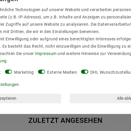
hnliche Technologien auf unserer Website und verarbeiten person
ite (z.B. IP-Adresse), um z.B. Inhalte und Anzeigen zu personalisie
er Zugriffe auf unsere Website zu analysieren. Die Datenverarbeitun
n mit Dritten, die wir in den Einstellungen benennen.
it Einwilligung oder aufgrund eines berechtigten Interesses erfol
 betrieben. empfehlen wir eine zusätzliche Kühlung. Zum Beispiel b
hr als 14.4 Watt pro Meter ist ein zusätzlicher Kühlkörper notwend
. Es besteht das Recht, nicht einzuwilligen und die Einwilligung zu 
nicht an engen oder geschlossenen Plätzen ohne Kühlmöglichkeit ei
Beachten Sie unser
Impressum
und weitere Hinweise zur Verwendun
rung
.
k
Marketing
Externe Medien
DHL Wunschzustellu
stellungen
kzeptieren
Alle ab
ZULETZT ANGESEHEN