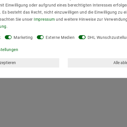
it Einwilligung oder aufgrund eines berechtigten Interesses erfol
. Es besteht das Recht, nicht einzuwilligen und die Einwilligung zu 
Beachten Sie unser
Impressum
und weitere Hinweise zur Verwendun
rung
.
k
Marketing
Externe Medien
DHL Wunschzustellu
stellungen
kzeptieren
Alle ab
ZULETZT ANGESEHEN