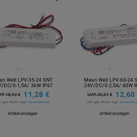
an Well LPV-35-24 SNT
Mean Well LPV-60-24 
V/DC/0-1,5A/ 36W IP67
24V/DC/0-2,5A/ 60W I
11,28 €
12,60
VP 18,92 €
UVP 20,37 €
l. ges. MwSt.
zzgl.
Versandkosten
inkl. ges. MwSt.
zzgl.
Versandkos
Artikel anzeigen
Artikel anzeigen