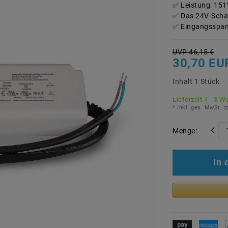
Leistung: 151
Das 24V-Schal
Eingangsspan
UVP 46,15 €
30,70 EU
Inhalt
1
Stück
Lieferzeit 1 - 3 W
* inkl. ges. MwSt. z
Menge:
In