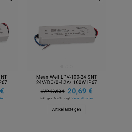
SNT
Mean Well LPV-100-24 SNT
P67
24V/DC/0-4,2A/ 100W IP67
 €
20,69 €
UVP 33,82 €
ten
inkl. ges. MwSt.
zzgl.
Versandkosten
Artikel anzeigen