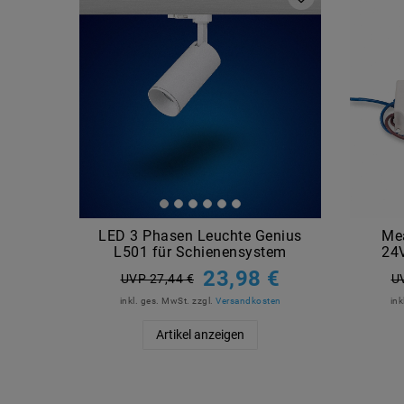
LED 3 Phasen Leuchte Genius
Me
L501 für Schienensystem
24
23,98 €
UVP 27,44 €
U
inkl. ges. MwSt.
zzgl.
Versandkosten
ink
Artikel anzeigen