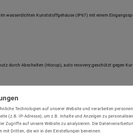
 im wasserdichten Kunststoffgehäuse (IP67) mit einem Eingangss
utz durch Abschalten (Hiccup), auto recovery;geschützt gegen Kurz
hnliche Technologien auf unserer Website und verarbeiten person
ite (z.B. IP-Adresse), um z.B. Inhalte und Anzeigen zu personalisie
er Zugriffe auf unsere Website zu analysieren. Die Datenverarbeitun
n mit Dritten, die wir in den Einstellungen benennen.