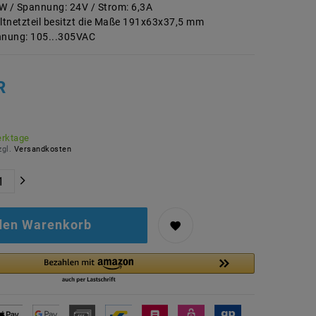
W / Spannung: 24V / Strom: 6,3A
tnetzteil besitzt die Maße 191x63x37,5 mm
nung: 105...305VAC
R
erktage
zgl.
Versandkosten
 den Warenkorb