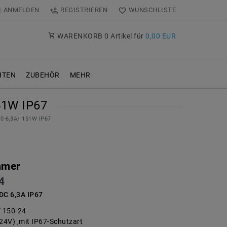
ANMELDEN
REGISTRIEREN
WUNSCHLISTE
WARENKORB
0
Artikel für
0,00 EUR
TEN
ZUBEHÖR
MEHR
51W IP67
0-6,3A/ 151W IP67
mmer
4
C 6,3A IP67
 150-24
(24V) ,mit IP67-Schutzart