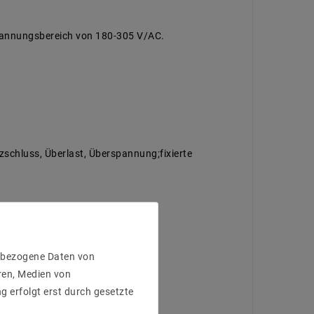
pannungsbereich von 180-305 V/AC.
schluss, Überlast, Überspannung;fixierte
enbezogene Daten von
ren, Medien von
g erfolgt erst durch gesetzte