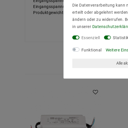
Eingangsspannung Max: 305 V/AC
Die Datenverarbeitung kann m
Eingangsspannung Min: 180 V/AC
erteilt oder abgelehnt werden
Produktgewichtin Gramm: 740
ändern oder zu widerrufen. 
in unserer
Daten­schutz­erklä
Essenziell
Statisti
Funktional
Weitere Ein
Alle a