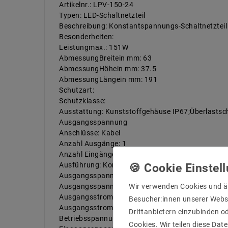
Artikelnr.: LPV-150-24
Typen: LED-Schaltnetzteil
Beschreibung: Konstantspannungs-Schaltnetzteil
Besonderheiten:
Leistungmax.: 151W
AbmessungBreitein mm: 63
AbmessungHöhein mm: 37.5
AbmessungLängein mm: 191
Schutzart:
Schutzklasse:
Ausstattung: Kunststoffgehäuse IP67;Überlastsch
Ausgangsspannung
Anschlüsse: Kabel
Anzahl Ausgänge: 1
Anzahl Eingänge: 1
Ausführung: Konstantspannung
Ausgangsspannungmax.: 24V
Ausgangsspannungmin.:
Wir verwenden Cookies und ä
Ausgangsstrom max.: 6,3A
Besucher:innen unserer Webse
Ausgangsstrom min.:
Drittanbietern einzubinden od
Betriebsspannung: 230 V/AC
Cookies. Wir teilen diese Date