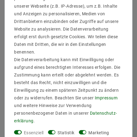
unserer Webseite (z.B. IP-Adresse), um z.B. Inhalte
und Anzeigen zu personalisieren, Medien von
Drittanbietern einzubinden oder Zugriffe auf unsere
Website zu analysieren. Die Datenverarbeitung
erfolgt erst durch gesetzte Cookies. Wir teilen diese
Hutschienen-Netzteil (DIN-Rail) NDR-120-24 SNT DIN-
Daten mit Dritten, die wir in den Einstellungen
Schiene 24V/0-5A/ 120W
benennen.
26,35 €
Die Datenverarbeitung kann mit Einwilligung oder
UVP 39,59 €
aufgrund eines berechtigten Interesses erfolgen. Die
inkl. ges. MwSt.
zzgl.
Versandkosten
Zustimmung kann erteilt oder abgelehnt werden. Es
Artikel anzeigen
besteht das Recht, nicht einzuwilligen und die
Einwilligung zu einem späteren Zeitpunkt zu ändern
oder zu widerrufen. Beachten Sie unser
Impressum
und weitere Hinweise zur Verwendung
personenbezogener Daten in unserer
Daten­schutz­
Andere Kunden kauften auch
erklärung
.
Essenziell
Statistik
Marketing