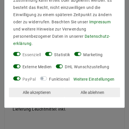
Zustimmung kann erteilt oder abgelehnt werden. Es
Beschreibung
besteht das Recht, nicht einzuwilligen und die
Einwilligung zu einem späteren Zeitpunkt zu ändern
Weitere Details
oder zu widerrufen. Beachten Sie unser
Impressum
Informationen zur Produktsicherheit
und weitere Hinweise zur Verwendung
personenbezogener Daten in unserer
Daten­schutz­
erklärung
.
Essenziell
Statistik
Marketing
Hersteller: Helestra
Externe Medien
DHL Wunschzustellung
Artikle Nr: A18304.46
Leistung & Lichtfarb: 6W, 3000 K, 480 lm
PayPal
Funktional
Weitere Einstellungen
Fassung: LED
EEK: -
Schutzart: IP 54
Alle akzeptieren
Alle ablehnen
Abmessungen: L 340, B 200, A 165 mm
Gewicht (kg): 4
Lieferung Leuchtmittel: inkl.