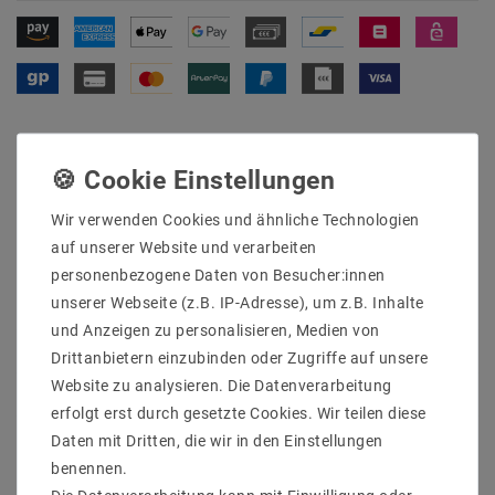
Wir verwenden Cookies und ähnliche Technologien
Sicher
Schnelle
Kostenlose
auf unserer Website und verarbeiten
einkaufen
Lieferung
Beratung
0203-928-789-63
personenbezogene Daten von Besucher:innen
unserer Webseite (z.B. IP-Adresse), um z.B. Inhalte
und Anzeigen zu personalisieren, Medien von
Beschreibung
Drittanbietern einzubinden oder Zugriffe auf unsere
Website zu analysieren. Die Datenverarbeitung
Weitere Details
erfolgt erst durch gesetzte Cookies. Wir teilen diese
Informationen zur Produktsicherheit
Daten mit Dritten, die wir in den Einstellungen
benennen.