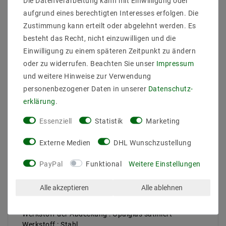
Die Datenverarbeitung kann mit Einwilligung oder
aufgrund eines berechtigten Interesses erfolgen. Die
Zustimmung kann erteilt oder abgelehnt werden. Es
Artikelnummer : 15/1823.22
besteht das Recht, nicht einzuwilligen und die
Hersteller : Helestra
Einwilligung zu einem späteren Zeitpunkt zu ändern
EAN : 4022671115278
oder zu widerrufen. Beachten Sie unser
Impressum
Höhe/Tiefe : 125
und weitere Hinweise zur Verwendung
Einheit_Hoehe/Tiefe : mm
Durchmesser : 100
personenbezogener Daten in unserer
Daten­schutz­
Einheit_Durchmesser : mm
erklärung
.
Gewicht_Netto : 0,6
Einheit_Gewicht_Netto : kg
Essenziell
Statistik
Marketing
Gewicht_Brutto : 0,75
Einheit_Gewicht_Brutto : kg
Externe Medien
DHL Wunschzustellung
Anzahl der Packstücke : 1
Montageart : Deckenleuchte
PayPal
Funktional
Weitere Einstellungen
Leuchtmittel : LED nicht austauschbar
Mit_Leuchtmittel : true
Alle akzeptieren
Alle ablehnen
Fassung : ohne
Gehäusefarbe : mattschwarz
Werkstoff der Abdeckung : Opalglas satiniert
Werkstoff : Stahl