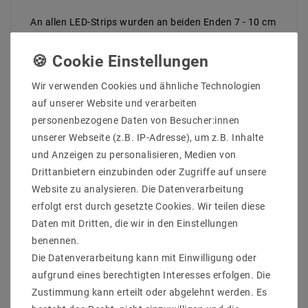
An allen LED-Strips wurden an beiden Enden 7 - 10 cm
lange offene Anschlusskabel angelötet, damit
mehrere Streifen hintereinander montiert werden
können. Aus diesem Grund ist in der Lieferung kein
Netzteil enthalten, da hierfür das genaue Maß sowie
Wir verwenden Cookies und ähnliche Technologien
die Gesamtbelastung für die Bestellung eines
auf unserer Website und verarbeiten
passenden Netzteils ermittelt werden muss.
personenbezogene Daten von Besucher:innen
unserer Webseite (z.B. IP-Adresse), um z.B. Inhalte
Hersteller&ArtikleNr : Mextronic LT3528WC6050012
und Anzeigen zu personalisieren, Medien von
Lichtfarb : Kaltweiß (6000k)
Drittanbietern einzubinden oder Zugriffe auf unsere
Anzahl der LEDs pro Meter : 60
Website zu analysieren. Die Datenverarbeitung
Lumen / LED : 8
Länge (Meter) : 5
erfolgt erst durch gesetzte Cookies. Wir teilen diese
Gesamtlichtstrom bis : 2400
Daten mit Dritten, die wir in den Einstellungen
Farbwiedergabe : 83
benennen.
Abstrahlwinkel (Grad) : 120
Die Datenverarbeitung kann mit Einwilligung oder
Betriebstemperatur (C°) : -20ºC - 50ºC
aufgrund eines berechtigten Interesses erfolgen. Die
Arbeitsspannung (Volt) : 12
Arbeitsstrom / Meter max bis (mA) : 400
Zustimmung kann erteilt oder abgelehnt werden. Es
gesamter Arbeitsstrom (max) bis (mA) : 2