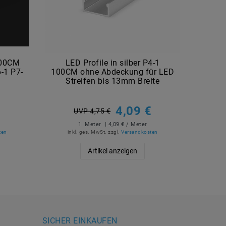
100CM
LED Profile in silber P4-1
[Paket
6-1 P7-
100CM ohne Abdeckung für LED
100CM
Streifen bis 13mm Breite
St
4,09 €
UVP 4,75 €
1
Meter
| 4,09 € / Meter
ten
inkl. ges. MwSt.
zzgl.
Versandkosten
ink
Artikel anzeigen
SICHER EINKAUFEN