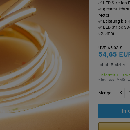
LED Streifen 
gesamtlichtst
Meter
Leistung bis 4
LED Strips 384
62,5mm
UVP 65,03 €
54,65 E
Inhalt
5
Meter
Lieferzeit 1 - 3 W
* inkl. ges. MwSt. z
Menge:
In