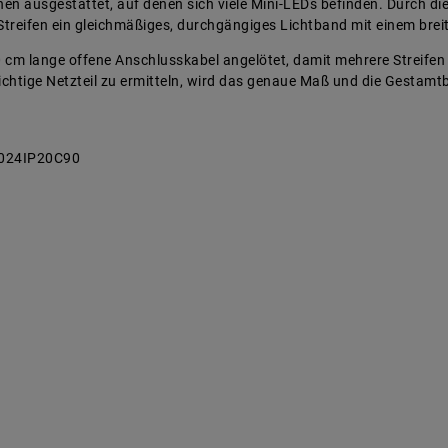
en ausgestattet, auf denen sich viele Mini-LEDs befinden. Durch die 
Streifen ein gleichmäßiges, durchgängiges Lichtband mit einem brei
0 cm lange offene Anschlusskabel angelötet, damit mehrere Streife
 richtige Netzteil zu ermitteln, wird das genaue Maß und die Gesta
0024IP20C90