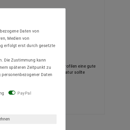
enbezogene Daten von
ren, Medien von
g erfolgt erst durch gesetzte
gen. Die Zustimmung kann
ietet die Montage auf Aluminiumprofilen eine gute
einem späteren Zeitpunkt zu
ig. Die empfohlene Betriebstemperatur sollte
g personenbezogener Daten
ngebaut werden.
ng
PayPal
lehnen