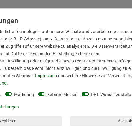
hnliche Technologien auf unserer Website und verarbeiten person
ite (z.B. IP-Adresse), um z.B. Inhalte und Anzeigen zu personalisie
er Zugriffe auf unsere Website zu analysieren. Die Datenverarbeitun
n mit Dritten, die wir in den Einstellungen benennen.
it Einwilligung oder aufgrund eines berechtigten Interesses erfol
 betrieben. empfehlen wir eine zusätzliche Kühlung. Zum Beispiel b
. Es besteht das Recht, nicht einzuwilligen und die Einwilligung zu 
hr als 14.4 Watt pro Meter ist ein zusätzlicher Kühlkörper notwend
Beachten Sie unser
Impressum
und weitere Hinweise zur Verwendun
nicht an engen oder geschlossenen Plätzen ohne Kühlmöglichkeit ei
rung
.
k
Marketing
Externe Medien
DHL Wunschzustellu
stellungen
kzeptieren
Alle ab