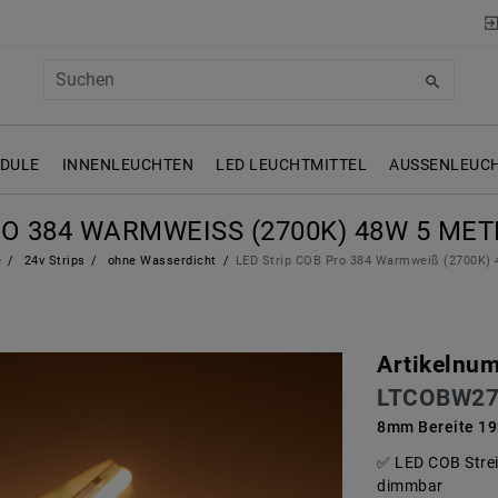
ODULE
INNENLEUCHTEN
LED LEUCHTMITTEL
AUSSENLEUCH
O 384 WARMWEISS (2700K) 48W 5 METER
e
24v Strips
ohne Wasserdicht
LED Strip COB Pro 384 Warmweiß (2700K) 
Artikelnu
LTCOBW27
8mm Bereite 19
LED COB Strei
dimmbar