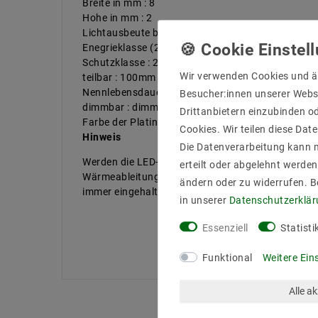
Breite in mm : 8
Hohe in mm : 2
Lichtausbeute bis : 96 lm/W
Enegrieklasse (2019/2015) : F
Schutzklasse : 20
Wir verwenden Cookies und ä
teilbar : 100mm
Nennlebensdauer bis zu (Stunden) : 40000
Besucher:innen unserer Webse
dimmbar : dimmbar über PWM
Drittanbietern einzubinden od
Farbe der Platine : Weiß
Cookies. Wir teilen diese Date
Hinweis
Die Datenverarbeitung kann m
Werden die LED-Strips für mehrere Stunden am Tag
erteilt oder abgelehnt werden
Wärmeableitung. Gerade bei einer Leistung von me
ändern oder zu widerrufen. 
immer eingehalten werden und die Strips dürfen 
in unserer
Daten­schutz­erklä
Essenziell
Statisti
Funktional
Weitere Ein
Alle a