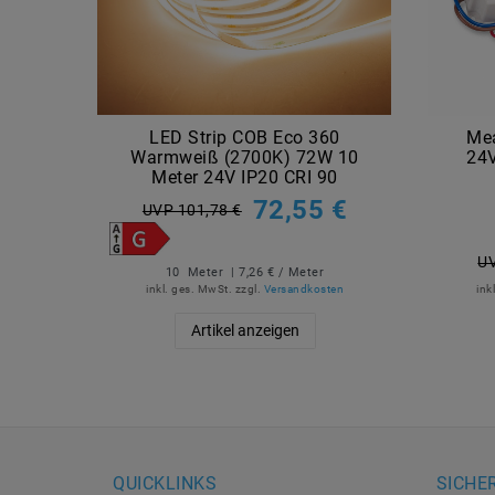
LED Strip COB Eco 360
Mea
Warmweiß (2700K) 72W 10
24V
Meter 24V IP20 CRI 90
72,55 €
UVP 101,78 €
UV
10
Meter
| 7,26 € / Meter
inkl. ges. MwSt.
zzgl.
Versandkosten
ink
Artikel anzeigen
QUICKLINKS
SICHE