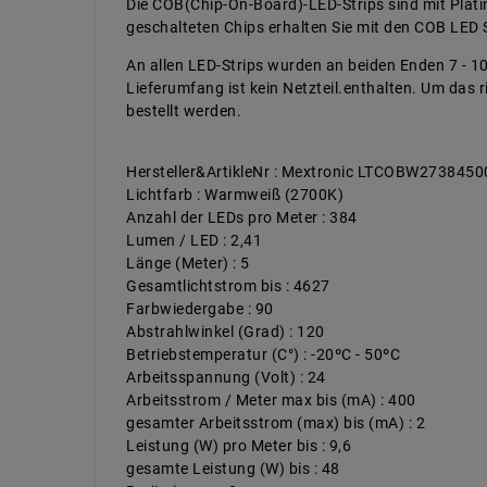
Die COB(Chip-On-Board)-LED-Strips sind mit Platin
geschalteten Chips erhalten Sie mit den COB LED 
An allen LED-Strips wurden an beiden Enden 7 - 1
Lieferumfang ist kein Netzteil.enthalten. Um das
bestellt werden.
Hersteller&ArtikleNr : Mextronic LTCOBW273845
Lichtfarb : Warmweiß (2700K)
Anzahl der LEDs pro Meter : 384
Lumen / LED : 2,41
Länge (Meter) : 5
Gesamtlichtstrom bis : 4627
Farbwiedergabe : 90
Abstrahlwinkel (Grad) : 120
Betriebstemperatur (C°) : -20ºC - 50ºC
Arbeitsspannung (Volt) : 24
Arbeitsstrom / Meter max bis (mA) : 400
gesamter Arbeitsstrom (max) bis (mA) : 2
Leistung (W) pro Meter bis : 9,6
gesamte Leistung (W) bis : 48