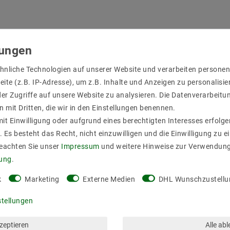
utzprofil mit einer
 Aluminium von
hnliche Technologien auf unserer Website und verarbeiten person
t einer Breite von 8
ite (z.B. IP-Adresse), um z.B. Inhalte und Anzeigen zu personalisie
r die LED Streifen,
er Zugriffe auf unsere Website zu analysieren. Die Datenverarbeitun
leiste, die für
n mit Dritten, die wir in den Einstellungen benennen.
 einclipsbare Abdeckungen
it Einwilligung oder aufgrund eines berechtigten Interesses erfol
. Es besteht das Recht, nicht einzuwilligen und die Einwilligung zu 
Beachten Sie unser
Impressum
und weitere Hinweise zur Verwendun
 ein einfaches
rung
.
k
Marketing
Externe Medien
DHL Wunschzustellu
stellungen
kzeptieren
Alle ab