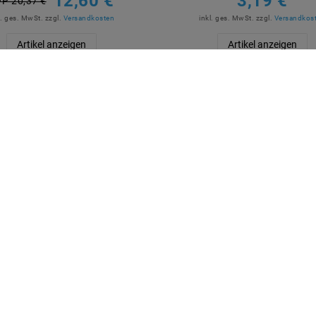
12,60 €
3,19 €
P 20,37 €
l. ges. MwSt.
zzgl.
Versandkosten
inkl. ges. MwSt.
zzgl.
Versandkos
Artikel anzeigen
Artikel anzeigen
R BEZAHLEN
MARKEN
M2OUTLET
Helestra
Nino Leuchten
TCI
Meanwell
Mextronic
Mi-Light / MiBOXER
LÄSSIGE LIEFERUNG
Spectrum LED
Strühm