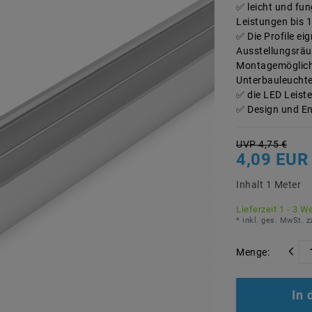
leicht und fun
Leistungen bis 
Die Profile ei
Ausstellungsrä
Montagemöglichk
Unterbauleucht
die LED Leist
Design und En
UVP 4,75 €
4,09 EU
Inhalt
1
Meter
Lieferzeit 1 - 3 W
* inkl. ges. MwSt. z
Menge:
In