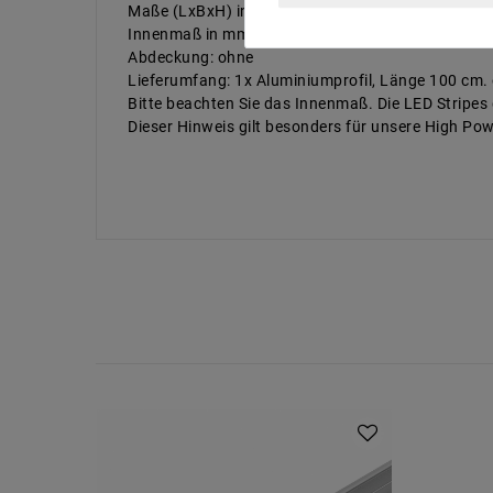
Maße (LxBxH) in mm: 1000x15x7
Innenmaß in mm: 13
Abdeckung: ohne
Lieferumfang: 1x Aluminiumprofil, Länge 100 cm
Bitte beachten Sie das Innenmaß. Die LED Stripes 
Dieser Hinweis gilt besonders für unsere High Powe