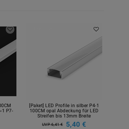
Artikelpaket
100CM
[Paket] LED Profile in silber P4-1
Mea
-1 P7-
100CM opal Abdeckung für LED
24V
Streifen bis 13mm Breite
5,40 €
UVP 6,41 €