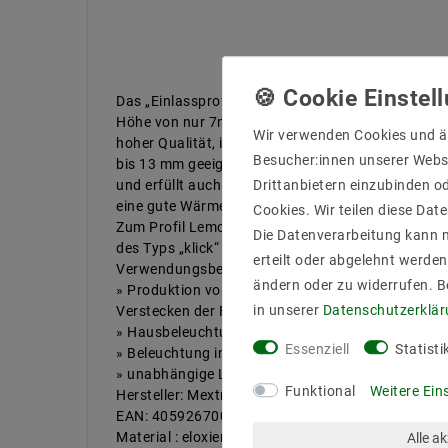
Das „Einlassprofil schmal” ist ein universelles Aufp
Höhe von nur 7mm. Hergestellt aus anodisiertem
Wir verwenden Cookies und ä
hoher Qualität, ist es für Standard LED Streifen mi
Besucher:innen unserer Webse
bis 13 mm geeignet. Es ist ein stilvoller Rahmen fü
Drittanbietern einzubinden od
und erfüllt auch gleichzeitig die Funktion einer Heiz
eine gute Wärmeabgabe sorgt.
Cookies. Wir teilen diese Date
Zum Profil Lemo bieten wir auch Zubehör an, wie
Die Datenverarbeitung kann m
des Typs „klick“ in verschiedenen Ausführungen
erteilt oder abgelehnt werden
Verwendungsbeispiele:
ändern oder zu widerrufen. 
» Produktion von Möbeln (die kleine Größe erlaubt
in unserer
Daten­schutz­erklä
Verstecken der Fassung in Möbelwänden)
» Hausbeleuchtung (Treppen, Böden, Schränke)
Essenziell
Statisti
» Beleuchtung in Läden (Regale)
» unabhängige LED Fassung
Funktional
Weitere Ein
Hersteller: Mextronic
EAN: 4059267000342
Material : eloxiertes Aluminium
Alle a