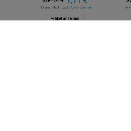
1,71 €
UVP 1,71 €
UV
inkl. ges. MwSt.
zzgl.
Versandkosten
ink
Artikel anzeigen
QUICKLINKS
SICHE
Über Uns
Anmelden
Ihr Warenkorb
Ihre Wunschliste
Ihr Shop-Konto
Versandarten & -kosten
Impressum
ZUVER
Daten­schutz­erklärung
AGB