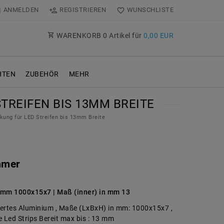
ANMELDEN
REGISTRIEREN
WUNSCHLISTE
WARENKORB
0
Artikel für
0,00 EUR
TEN
ZUBEHÖR
MEHR
STREIFEN BIS 13MM BREITE
ckung für LED Streifen bis 13mm Breite
mmer
 mm 1000x15x7 | Maß (inner) in mm 13
xiertes Aluminium , Maße (LxBxH) in mm: 1000x15x7 ,
 Led Strips Bereit max bis : 13 mm