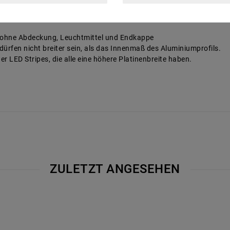
. ohne Abdeckung, Leuchtmittel und Endkappe
dürfen nicht breiter sein, als das Innenmaß des Aluminiumprofils.
r LED Stripes, die alle eine höhere Platinenbreite haben.
ZULETZT ANGESEHEN