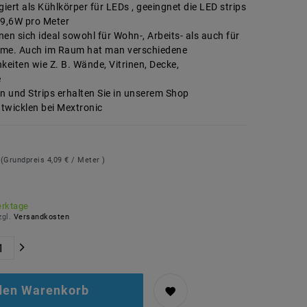
giert als Kühlkörper für LEDs , geeingnet die LED strips
19,6W pro Meter
gnen sich ideal sowohl für Wohn-, Arbeits- als auch für
ume. Auch im Raum hat man verschiedene
eiten wie Z. B. Wände, Vitrinen, Decke,
e
en und Strips erhalten Sie in unserem Shop
twicklen bei Mextronic
R
(Grundpreis
4,09 € / Meter
)
erktage
zgl.
Versandkosten
 den Warenkorb