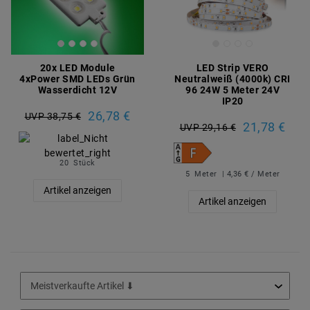
20x LED Module
LED Strip VERO
4xPower SMD LEDs Grün
Neutralweiß (4000k) CRI
Wasserdicht 12V
96 24W 5 Meter 24V
IP20
26,78 €
UVP 38,75 €
21,78 €
UVP 29,16 €
20
Stück
5
Meter
| 4,36 € / Meter
Artikel anzeigen
Artikel anzeigen