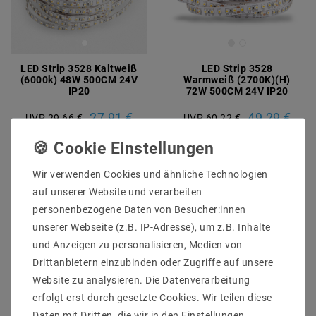
LED Strip 3528 Kaltweiß
LED Strip 3528
(6000k) 48W 500CM 24V
Warmweiß (2700K)(H)
IP20
72W 500CM 24V IP20
27,91 €
49,29 €
UVP 29,66 €
UVP 60,22 €
5
Meter
| 5,58 € / Meter
5
Meter
| 9,86 € / Meter
Wir verwenden Cookies und ähnliche Technologien
auf unserer Website und verarbeiten
Artikel anzeigen
Artikel anzeigen
personenbezogene Daten von Besucher:innen
unserer Webseite (z.B. IP-Adresse), um z.B. Inhalte
und Anzeigen zu personalisieren, Medien von
Drittanbietern einzubinden oder Zugriffe auf unsere
Website zu analysieren. Die Datenverarbeitung
erfolgt erst durch gesetzte Cookies. Wir teilen diese
Daten mit Dritten, die wir in den Einstellungen