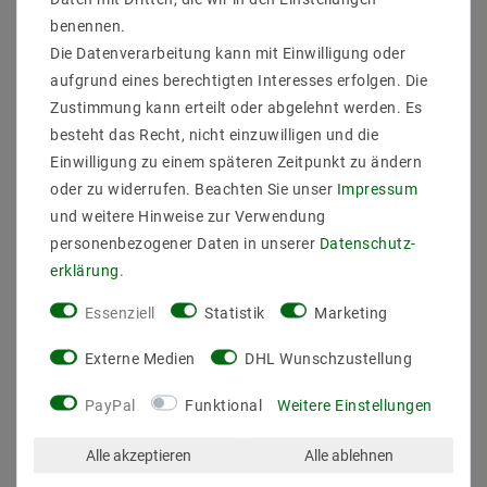
benennen.
Die Datenverarbeitung kann mit Einwilligung oder
aufgrund eines berechtigten Interesses erfolgen. Die
LED Strip 5050
LED Strip 5050 RGB 72W
Zustimmung kann erteilt oder abgelehnt werden. Es
Warmweiß (2700K) 36W
500CM 12V IP20
besteht das Recht, nicht einzuwilligen und die
500CM 24V IP20
Einwilligung zu einem späteren Zeitpunkt zu ändern
62,67 €
UVP 62,68 €
30,43 €
UVP 40,82 €
oder zu widerrufen. Beachten Sie unser
Impressum
und weitere Hinweise zur Verwendung
5
Meter
| 12,53 € / Meter
personenbezogener Daten in unserer
Daten­schutz­
5
Meter
| 6,09 € / Meter
erklärung
.
Artikel anzeigen
Artikel anzeigen
Essenziell
Statistik
Marketing
Externe Medien
DHL Wunschzustellung
PayPal
Funktional
Weitere Einstellungen
Alle akzeptieren
Alle ablehnen