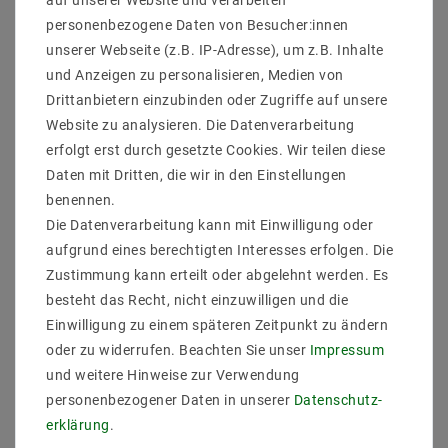
personenbezogene Daten von Besucher:innen
unserer Webseite (z.B. IP-Adresse), um z.B. Inhalte
und Anzeigen zu personalisieren, Medien von
Drittanbietern einzubinden oder Zugriffe auf unsere
Website zu analysieren. Die Datenverarbeitung
erfolgt erst durch gesetzte Cookies. Wir teilen diese
Daten mit Dritten, die wir in den Einstellungen
benennen.
Die Datenverarbeitung kann mit Einwilligung oder
aufgrund eines berechtigten Interesses erfolgen. Die
Stehleuchte SKOV
Baldachin 1-flammig
Zustimmung kann erteilt oder abgelehnt werden. Es
35079 – Natürliche
Lampen-Baldachin aus
Bambus-Rattan-Lampe
Terrazzo Beton Ø 100
besteht das Recht, nicht einzuwilligen und die
Ø30CM, 2xE27, Skandi-
H:30 mm EC705
Einwilligung zu einem späteren Zeitpunkt zu ändern
Design für Wohnzimmer
18,21 €
oder zu widerrufen. Beachten Sie unser
Impressum
39,13 €
UVP 107,60 €
und weitere Hinweise zur Verwendung
personenbezogener Daten in unserer
Daten­schutz­
Artikel anzeigen
erklärung
.
Artikel anzeigen