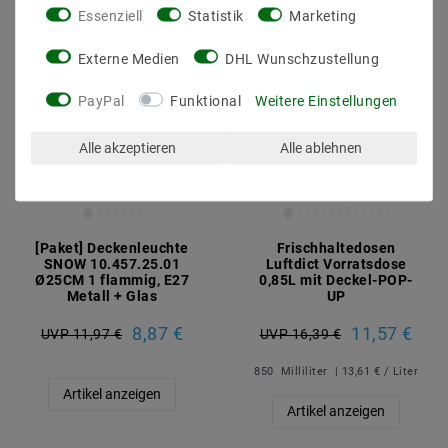
Essenziell
Statistik
Marketing
Artikelpaket
Externe Medien
DHL Wunschzustellung
PayPal
Funktional
Weitere Einstellungen
Alle akzeptieren
Alle ablehnen
[Paket] Deckenleuchte
Frischhaltedosen
SNOW 10.457.25.01
Luftdict Vorratsdose
Ø25CM 1 flammig, E27
0,85L mit Deckel-POP-
Metall + Glas
UP
8,87 €
11,57 €
UVP 11,97 €
UVP 16,39 €
850
Milliliter
| 13,61 € / Liter
Artikel anzeigen
Artikel anzeigen