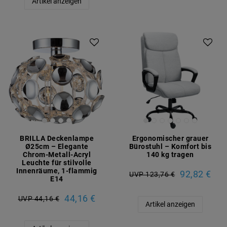
Artikel anzeigen
BRILLA Deckenlampe
Ergonomischer grauer
Ø25cm – Elegante
Bürostuhl – Komfort bis
Chrom-Metall-Acryl
140 kg tragen
Leuchte für stilvolle
Innenräume, 1-flammig
92,82 €
UVP 123,76 €
E14
44,16 €
UVP 44,16 €
Artikel anzeigen