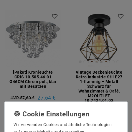
Artikelpaket
[Paket] Kronleuchte
Vintage Deckenleuchte
CRIS 10.505.46.01
Retro Industrie Stil E27
Ø46CM Chrom pol., klar
1-flammig – Metall
mit Besätzen
Schwarz für
Wohnzimmer & Café,
M2OUTLET
27,64 €
UVP 57,60 €
10.7424.01.02
15,27 €
UVP 19,62 €
Artikel anzeigen
Wir verwenden Cookies und ähnliche Technologien
Artikel anzeigen
auf unserer Website und verarbeiten