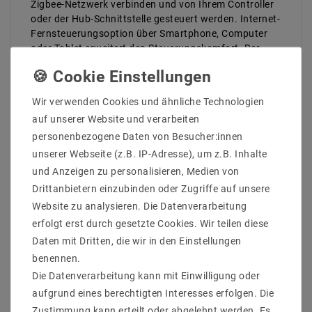
Zigbee-Netzwerk verbinden und von Ihrem Controller
oder der Hub-Schnittstelle gesteuert werden. Internet-
Fernsteuerungsoption über Smartphone, Computer
oder Tablet erweitert den Steuerungskomfort. Der
Zigbee LED-Dimmer kann mit einem universellen
Zigbee-Gateway oder -Koordinator kompatibel sein.
Sobald kompatible Zigbee-Fernbedienungen zum
Wir verwenden Cookies und ähnliche Technologien
Netzwerk hinzugefügt wurden, können sie auch von
auf unserer Website und verarbeiten
den Fernbedienungen gesteuert werden.
personenbezogene Daten von Besucher:innen
Das ZigBee-Gerät basiert auf ZigBee 3.0 und kann mit
unserer Webseite (z.B. IP-Adresse), um z.B. Inhalte
max. 30 Zigbee-Fernbedienungen, die Zickbee Light
und Anzeigen zu personalisieren, Medien von
Link über Touchlink unterstützen. Es unterstützt auch
Drittanbietern einzubinden oder Zugriffe auf unsere
die neue ZigBee-Green-Power-Funktion und kann an
max. 20 grüne ZigBee-Fernbedienungen direkt ohne
Website zu analysieren. Die Datenverarbeitung
ZigBee-Hub oder Gateway.
erfolgt erst durch gesetzte Cookies. Wir teilen diese
Daten mit Dritten, die wir in den Einstellungen
Es ist mit DC 12-36V Eingang und 4-Kanal
Konstantspannungsausgang ausgelegt, max. Der
benennen.
Ausgangsstrom pro Kanal kann bis zu 5 A betragen,
Die Datenverarbeitung kann mit Einwilligung oder
was eine Gesamtleistung von 720 W bedeutet.
aufgrund eines berechtigten Interesses erfolgen. Die
Zustimmung kann erteilt oder abgelehnt werden. Es
Hauptmerkmale