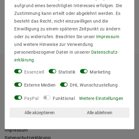
aufgrund eines berechtigten Interesses erfolgen. Die
Zustimmung kann erteilt oder abgelehnt werden. Es
besteht das Recht, nicht einzuwilligen und die
Einwilligung zu einem späteren Zeitpunkt zu ändern
oder zu widerrufen. Beachten Sie unser
Impressum
und weitere Hinweise zur Verwendung
personenbezogener Daten in unserer
Daten­schutz­
erklärung
.
QUICKLINKS
Essenziell
Statistik
Marketing
Über Uns
Externe Medien
DHL Wunschzustellung
Anmelden
PayPal
Funktional
Weitere Einstellungen
Ihr Warenkorb
Ihre Wunschliste
Alle akzeptieren
Alle ablehnen
Ihr Shop-Konto
Versandarten & -kosten
Impressum
Daten­schutz­erklärung