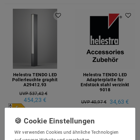
Helestra TENDO LED
Helestra TENDO LED
Pollerleuchte graphit
Adapterplatte für
A29412.93
Erdstück stahl verzinkt
9018
UVP 537,42 €
454,23 €
34,63 €
UVP 40,97 €
Artikel anzeigen
Artikel anzeigen
Wir verwenden Cookies und ähnliche Technologien
auf unserer Website und verarbeiten