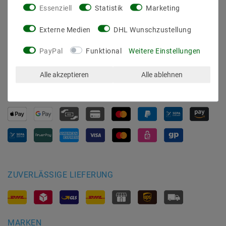
Daten­schutz­erklärung
Essenziell
Statistik
Marketing
AGB
Externe Medien
DHL Wunschzustellung
Barrierefreiheitserklärung
Widerrufs­recht
PayPal
Funktional
Weitere Einstellungen
Kontakt
Vertrag widerrufen
Alle akzeptieren
Alle ablehnen
SICHER BEZAHLEN
ZUVERLÄSSIGE LIEFERUNG
MARKEN