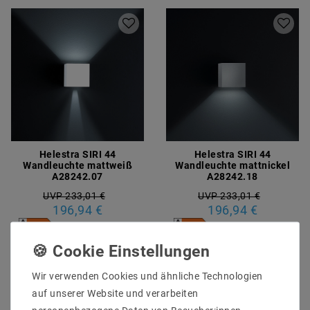
Helestra SIRI 44
Helestra SIRI 44
Wandleuchte mattweiß
Wandleuchte mattnickel
A28242.07
A28242.18
UVP 233,01 €
UVP 233,01 €
196,94 €
196,94 €
Artikel anzeigen
Artikel anzeigen
Wir verwenden Cookies und ähnliche Technologien
auf unserer Website und verarbeiten