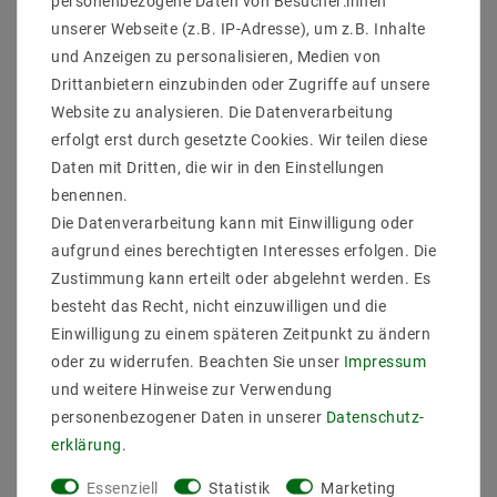
personenbezogene Daten von Besucher:innen
unserer Webseite (z.B. IP-Adresse), um z.B. Inhalte
und Anzeigen zu personalisieren, Medien von
Drittanbietern einzubinden oder Zugriffe auf unsere
Website zu analysieren. Die Datenverarbeitung
erfolgt erst durch gesetzte Cookies. Wir teilen diese
Daten mit Dritten, die wir in den Einstellungen
benennen.
Die Datenverarbeitung kann mit Einwilligung oder
Helestra SIRI 44
Adapterplatte für
aufgrund eines berechtigten Interesses erfolgen. Die
Erdstück stahl verzinkt
Zustimmung kann erteilt oder abgelehnt werden. Es
9031
besteht das Recht, nicht einzuwilligen und die
34,63 €
UVP 40,97 €
Einwilligung zu einem späteren Zeitpunkt zu ändern
oder zu widerrufen. Beachten Sie unser
Impressum
und weitere Hinweise zur Verwendung
Artikel anzeigen
personenbezogener Daten in unserer
Daten­schutz­
erklärung
.
Essenziell
Statistik
Marketing